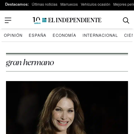
Destacamos:
Últimas noticias
Marruecos
Vehículos ocasión
Mejores pelí
OPINIÓN
ESPAÑA
ECONOMÍA
INTERNACIONAL
CIE
gran hermano