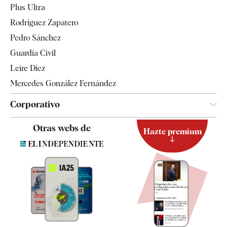
Plus Ultra
Gente
Rodríguez Zapatero
Televisión
Pedro Sánchez
Tendencias
Guardia Civil
Leire Díez
Mercedes González Fernández
Corporativo
Contacto
Otras webs de
Hazte premium
Suscripción
Newsletter
Apps
Quiénes somos
Especificaciones