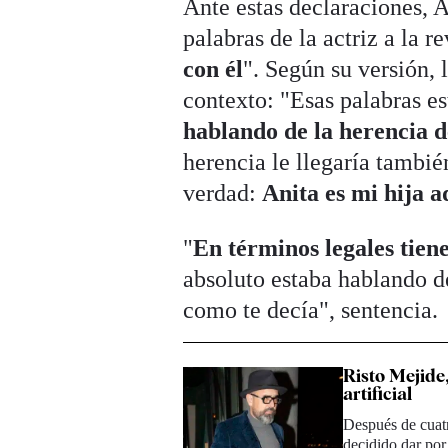
Ante estas declaraciones,
palabras de la actriz a la r
con él
". Según su versión, 
contexto: "Esas palabras e
hablando de la herencia 
herencia le llegaría tambi
verdad:
Anita es mi hija a
"
En términos legales tien
absoluto estaba hablando d
como te decía", sentencia.
Risto Mejide
artificial
Después de cuatr
decidido dar po