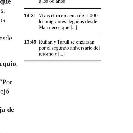
 que
a los 68 años
s,
Vivas cifra en cerca de 11.000
14:31
os
los migrantes llegados desde
Marruecos que [...]
s
desde
Rufián y Turull se enzarzan
13:46
por el segundo aniversario del
retorno y [...]
cquio
,
n
 "Por
dejó
ija de