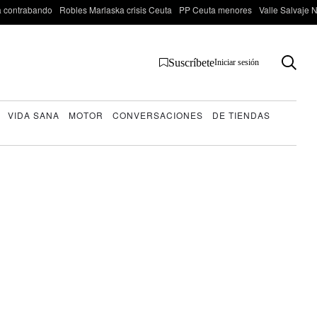
 contrabando
Robles Marlaska crisis Ceuta
PP Ceuta menores
Valle Salvaje N
Suscríbete
Iniciar sesión
VIDA SANA
MOTOR
CONVERSACIONES
DE TIENDAS