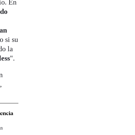
io. En
ado
an
o si su
do la
less
".
n
s
,
gencia
an