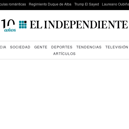
culas románticas
Regimiento Duque de Alba
Trump El Sayed
Laureano Oubiña
CIA
SOCIEDAD
GENTE
DEPORTES
TENDENCIAS
TELEVISIÓN
ARTÍCULOS