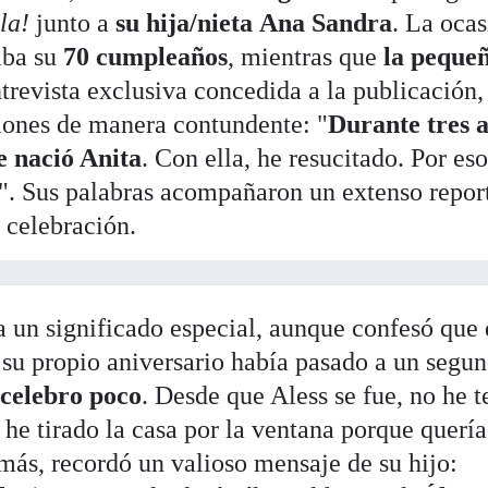
la!
junto a
su hija/nieta
Ana Sandra
. La oca
aba su
70 cumpleaños
, mientras que
la peque
ntrevista exclusiva concedida a la publicación
ones de manera contundente: "
Durante tres 
 nació Anita
. Con ella, he resucitado. Por es
". Sus palabras acompañaron un extenso repor
a celebración.
nía un significado especial, aunque confesó que
, su propio aniversario había pasado a un segu
celebro poco
. Desde que Aless se fue, no he 
 he tirado la casa por la ventana porque querí
más, recordó un valioso mensaje de su hijo: