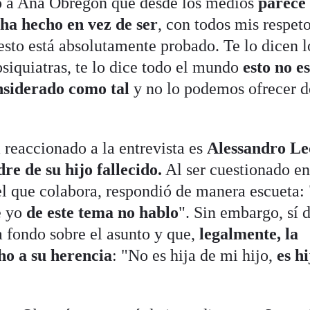
o a Ana Obregón que desde los medios
parece
 ha hecho en vez de ser
, con todos mis respeto
 esto está absolutamente probado. Te lo dicen l
 psiquiatras, te lo dice todo el mundo
esto no e
nsiderado como tal
y no lo podemos ofrecer 
 reaccionado a la entrevista es
Alessandro Le
re de su hijo fallecido.
Al ser cuestionado e
el que colabora, respondió de manera escueta:
e yo
de este tema no hablo
". Sin embargo, sí 
a fondo sobre el asunto y que,
legalmente, la
ho a su herencia
: "No es hija de mi hijo,
es h