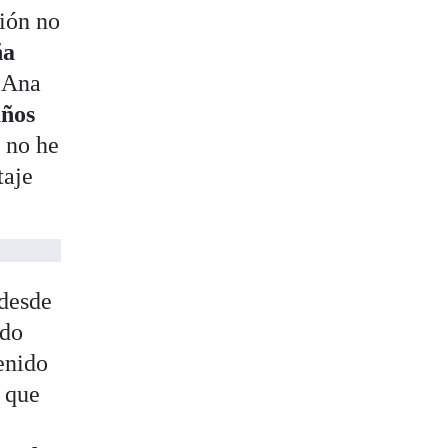
sión no
ña
, Ana
años
o no he
taje
 desde
ndo
tenido
a que