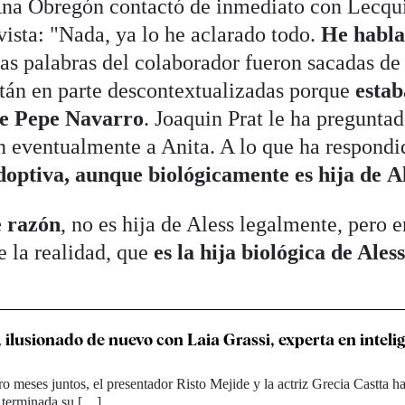
 Ana Obregón contactó de inmediato con Lecqu
evista: "Nada, ya lo he aclarado todo.
He habl
las palabras del colaborador fueron sacadas de
stán en parte descontextualizadas porque
estab
de Pepe Navarro
. Joaquin Prat le ha preguntad
én eventualmente a Anita. A lo que ha respondi
doptiva, aunque biológicamente es hija de
A
e razón
, no es hija de Aless legalmente, pero e
e la realidad, que
es la hija biológica de Ales
, ilusionado de nuevo con Laia Grassi, experta en inteli
o meses juntos, el presentador Risto Mejide y la actriz Grecia Castta h
r terminada su […]