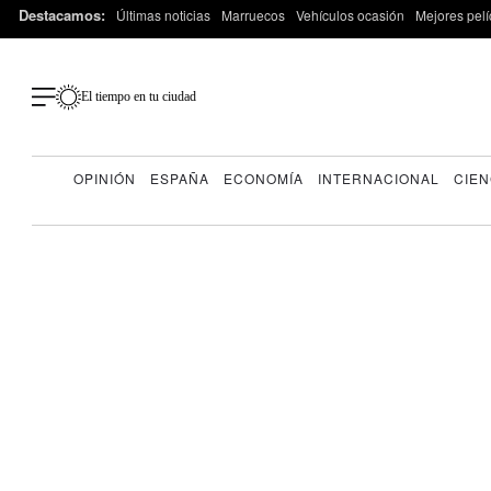
Destacamos:
Últimas noticias
Marruecos
Vehículos ocasión
Mejores pelí
El tiempo en tu ciudad
OPINIÓN
ESPAÑA
ECONOMÍA
INTERNACIONAL
CIEN