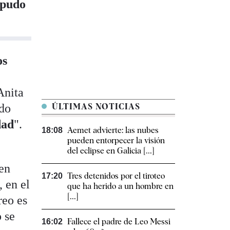
 pudo
os
Anita
ado
ÚLTIMAS NOTICIAS
dad
".
Aemet advierte: las nubes
18:08
pueden entorpecer la visión
del eclipse en Galicia [...]
 en
Tres detenidos por el tiroteo
17:20
, en el
que ha herido a un hombre en
[...]
reo es
 se
Fallece el padre de Leo Messi
16:02