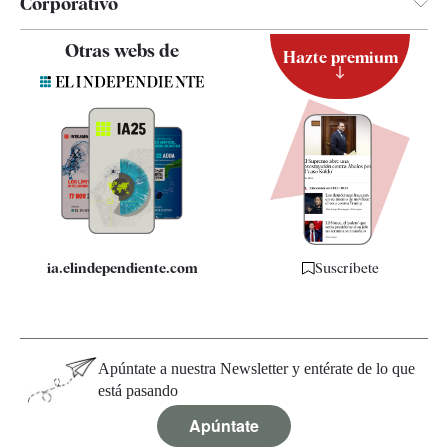
Corporativo
Contacto
Otras webs de
Hazte premium
Suscripción
Newsletter
Apps
Quiénes somos
Especificaciones
ia.elindependiente.com
Suscríbete
Apúntate a nuestra Newsletter y entérate de lo que
está pasando
Apúntate