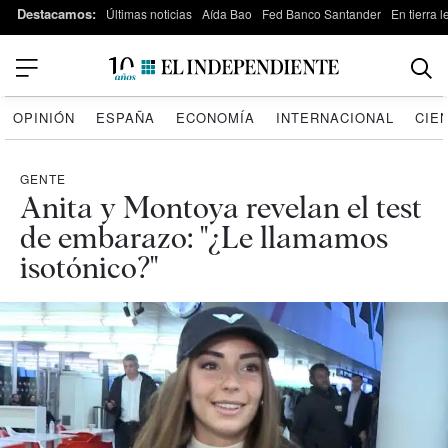
Destacamos:
Últimas noticias
Aída Bao
Fed Banco Santander
En tierra 
OPINIÓN
ESPAÑA
ECONOMÍA
INTERNACIONAL
CIE
GENTE
Anita y Montoya revelan el test
de embarazo: "¿Le llamamos
isotónico?"