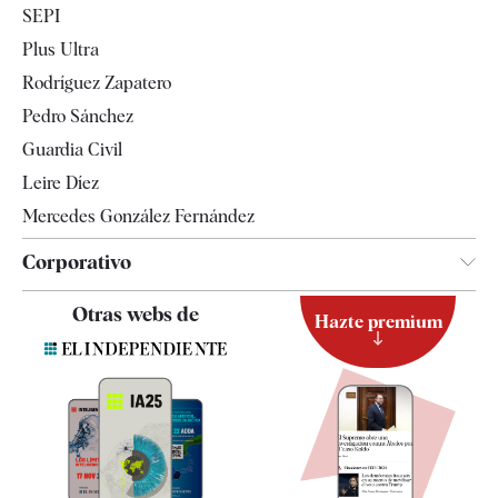
SEPI
Internacional
Plus Ultra
Gente
Rodríguez Zapatero
Televisión
Pedro Sánchez
Tendencias
Guardia Civil
Leire Díez
Mercedes González Fernández
Corporativo
Contacto
Otras webs de
Hazte premium
Suscripción
Newsletter
Apps
Quiénes somos
Especificaciones