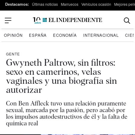
Destacamos:
Últimas noticias
Marruecos
Vehículos ocasión
Mejores pelí
OPINIÓN
ESPAÑA
ECONOMÍA
INTERNACIONAL
CIE
GENTE
Gwyneth Paltrow, sin filtros:
sexo en camerinos, velas
vaginales y una biografía sin
autorizar
Con Ben Affleck tuvo una relación puramente
sexual, marcada por la pasión, pero acabó por
los impulsos autodestructivos de él y la falta de
química real