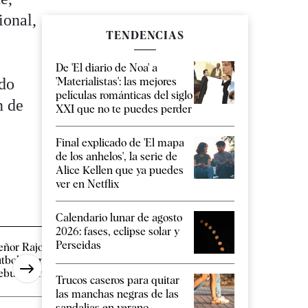
ional,
TENDENCIAS
De 'El diario de Noa' a
ado
'Materialistas': las mejores
películas románticas del siglo
n de
XXI que no te puedes perder
Final explicado de 'El mapa
de los anhelos', la serie de
Alice Kellen que ya puedes
ver en Netflix
Calendario lunar de agosto
2026: fases, eclipse solar y
Perseidas
eñor Rajoy, el primer
Muere a los 78 años 
utbolista negro y francés
el discreto galán de las
ebutó con Francia hace [...]
Trucos caseros para quitar
las manchas negras de las
sandalias en verano