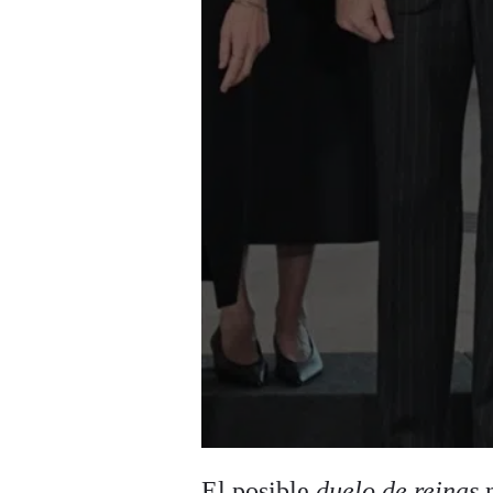
El posible
duelo de reinas
n