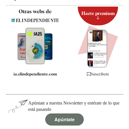
Contacto
Otras webs de
Hazte premium
Suscripción
Newsletter
Apps
Quiénes somos
Especificaciones
ia.elindependiente.com
Suscríbete
Apúntate a nuestra Newsletter y entérate de lo que
está pasando
Apúntate