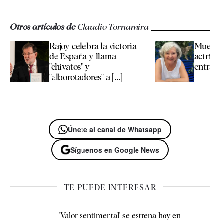
Otros artículos de
Claudio Tornamira
Rajoy celebra la victoria
Muere a
de España y llama
actriz 
"chivatos" y
entraña
"alborotadores" a [...]
Únete al canal de Whatsapp
Síguenos en Google News
TE PUEDE INTERESAR
'Valor sentimental' se estrena hoy en