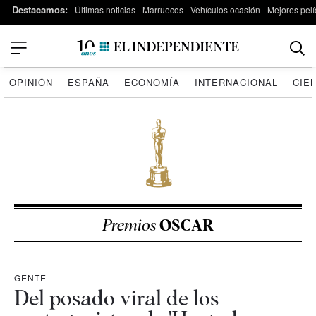
Destacamos:
Últimas noticias
Marruecos
Vehículos ocasión
Mejores pelí
OPINIÓN
ESPAÑA
ECONOMÍA
INTERNACIONAL
CIE
Premios
OSCAR
GENTE
Del posado viral de los