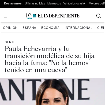
Destacamos:
Últimas noticias
Marruecos
Vehículos ocasión
Mejores pelí
OPINIÓN
ESPAÑA
ECONOMÍA
INTERNACIONAL
CIE
GENTE
Paula Echevarría y la
transición modélica de su hija
hacia la fama: "No la hemos
tenido en una cueva"