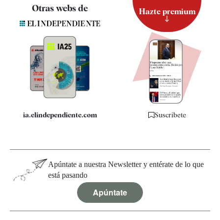
Contacto
Otras webs de
Hazte premium
Suscripción
Newsletter
Apps
Quiénes somos
Especificaciones
ia.elindependiente.com
Suscríbete
Apúntate a nuestra Newsletter y entérate de lo que
está pasando
Apúntate