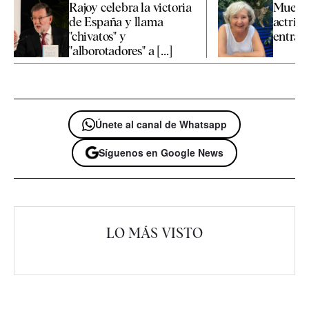
Rajoy celebra la victoria
Muere a
de España y llama
actriz 
"chivatos" y
entraña
"alborotadores" a [...]
Únete al canal de Whatsapp
Síguenos en Google News
LO MÁS VISTO