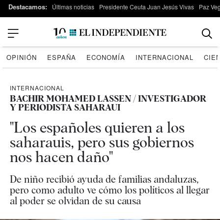
Destacamos:
Últimas noticias
Presidente Ceuta Juan Jesús Vivas
Paz Ve
OPINIÓN
ESPAÑA
ECONOMÍA
INTERNACIONAL
CIE
INTERNACIONAL
BACHIR MOHAMED LASSEN / INVESTIGADOR
Y PERIODISTA SAHARAUI
"Los españoles quieren a los
saharauis, pero sus gobiernos
nos hacen daño"
De niño recibió ayuda de familias andaluzas,
pero como adulto ve cómo los políticos al llegar
al poder se olvidan de su causa