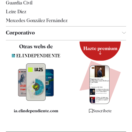
Guardia Civil
Leire Díez
Mercedes González Fernández
Corporativo
Contacto
Otras webs de
Hazte premium
Suscripción
Newsletter
Apps
Quiénes somos
Especificaciones
ia.elindependiente.com
Suscríbete