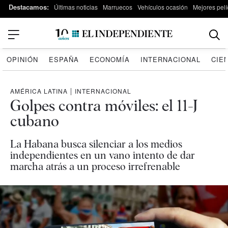
Destacamos:
Últimas noticias
Marruecos
Vehículos ocasión
Mejores pelí
OPINIÓN
ESPAÑA
ECONOMÍA
INTERNACIONAL
CIE
AMÉRICA LATINA
|
INTERNACIONAL
Golpes contra móviles: el 11-J
cubano
La Habana busca silenciar a los medios
independientes en un vano intento de dar
marcha atrás a un proceso irrefrenable