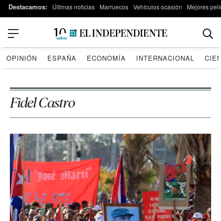
Destacamos:
Últimas noticias
Marruecos
Vehículos ocasión
Mejores pelí
OPINIÓN
ESPAÑA
ECONOMÍA
INTERNACIONAL
CIE
Fidel Castro