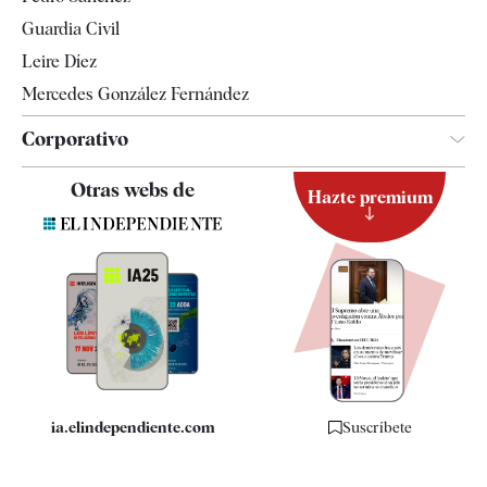
Tendencias
Guardia Civil
Leire Díez
Mercedes González Fernández
Corporativo
Contacto
Otras webs de
Hazte premium
Suscripción
Newsletter
Apps
Quiénes somos
Especificaciones
ia.elindependiente.com
Suscríbete