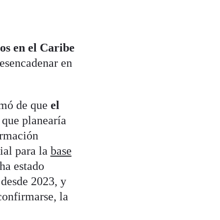
s en el Caribe
desencadenar en
rmó de que
el
s que planearía
ormación
ial para la
base
 ha estado
 desde 2023, y
confirmarse, la