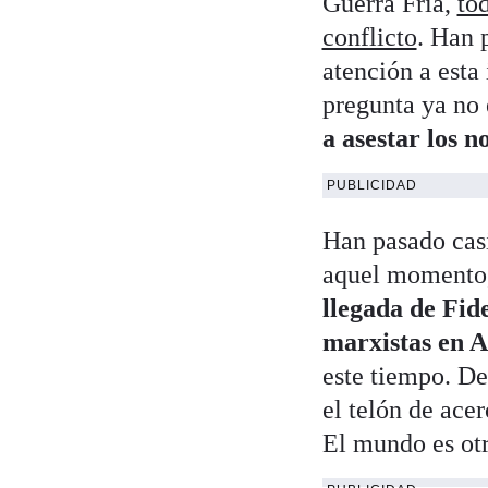
Guerra Fría,
to
conflicto
. Han 
atención a esta
pregunta ya no 
a asestar los n
PUBLICIDAD
Han pasado casi
aquel momento, 
llegada de Fide
marxistas en 
este tiempo. De
el telón de ace
El mundo es otr