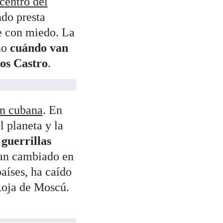
centro del
do presta
ce con miedo. La
no
cuándo van
los Castro
.
ón cubana
. En
 planeta y la
 guerrillas
han cambiado en
aíses, ha caído
 Roja de Moscú.