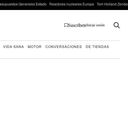
esupuestos Generales Estado
Reactores nucleares Europa
Tom Holland Zenda
Suscríbete
Iniciar sesión
VIDA SANA
MOTOR
CONVERSACIONES
DE TIENDAS