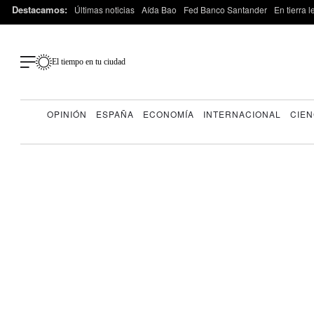
Destacamos:
Últimas noticias
Aída Bao
Fed Banco Santander
En tierra 
El tiempo en tu ciudad
OPINIÓN
ESPAÑA
ECONOMÍA
INTERNACIONAL
CIEN