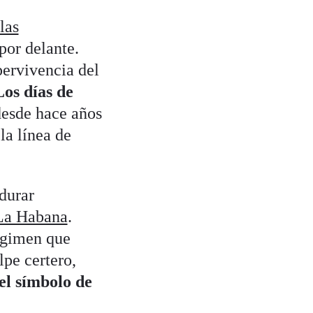
las
por delante.
pervivencia del
Los días de
desde hace años
la línea de
 durar
 La Habana
.
égimen que
lpe certero,
el símbolo de