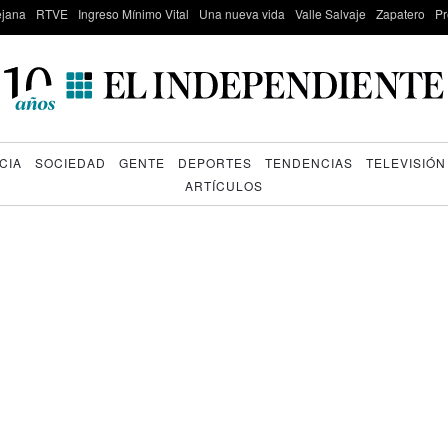
lejana
RTVE
Ingreso Mínimo Vital
Una nueva vida
Valle Salvaje
Zapatero
Pr
CIA
SOCIEDAD
GENTE
DEPORTES
TENDENCIAS
TELEVISIÓN
ARTÍCULOS