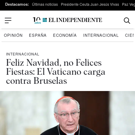
Destacamos:
Últimas noticias
Presidente Ceuta Juan Jesús Vivas
Paz Ve
OPINIÓN
ESPAÑA
ECONOMÍA
INTERNACIONAL
CIE
INTERNACIONAL
Feliz Navidad, no Felices
Fiestas: El Vaticano carga
contra Bruselas