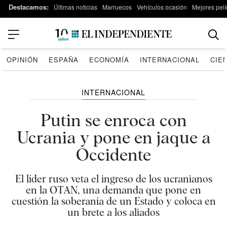
Destacamos:
Últimas noticias
Marruecos
Vehículos ocasión
Mejores pelí
OPINIÓN
ESPAÑA
ECONOMÍA
INTERNACIONAL
CIE
INTERNACIONAL
Putin se enroca con
Ucrania y pone en jaque a
Occidente
El líder ruso veta el ingreso de los ucranianos
en la OTAN, una demanda que pone en
cuestión la soberanía de un Estado y coloca en
un brete a los aliados