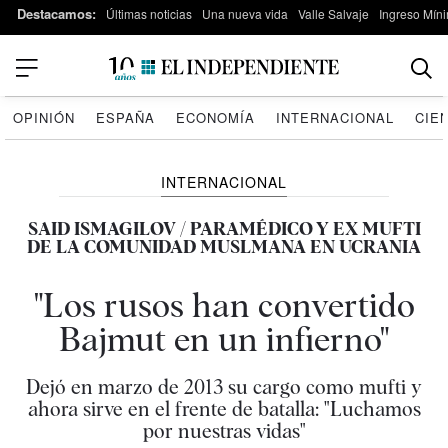
Destacamos:
Últimas noticias
Una nueva vida
Valle Salvaje
Ingreso Míni
OPINIÓN
ESPAÑA
ECONOMÍA
INTERNACIONAL
CIE
INTERNACIONAL
SAID ISMAGILOV / PARAMÉDICO Y EX MUFTI
DE LA COMUNIDAD MUSLMANA EN UCRANIA
"Los rusos han convertido
Bajmut en un infierno"
Dejó en marzo de 2013 su cargo como mufti y
ahora sirve en el frente de batalla: "Luchamos
por nuestras vidas"