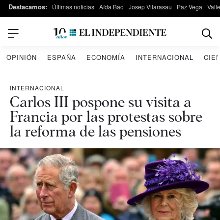
Destacamos:
Últimas noticias
Aída Bao
Josep Vilarasau
Paz Vega
Vall
OPINIÓN
ESPAÑA
ECONOMÍA
INTERNACIONAL
CIE
INTERNACIONAL
Carlos III pospone su visita a
Francia por las protestas sobre
la reforma de las pensiones