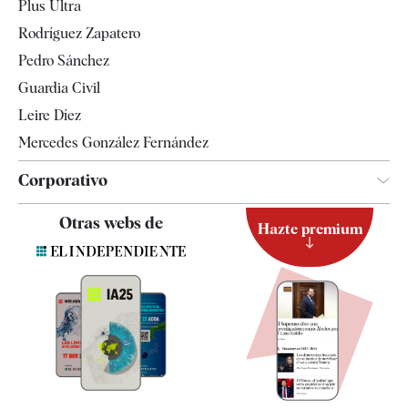
Plus Ultra
Gente
Rodríguez Zapatero
Televisión
Pedro Sánchez
Tendencias
Guardia Civil
Leire Díez
Mercedes González Fernández
Corporativo
Contacto
Otras webs de
Hazte premium
Suscripción
Newsletter
Apps
Quiénes somos
Especificaciones