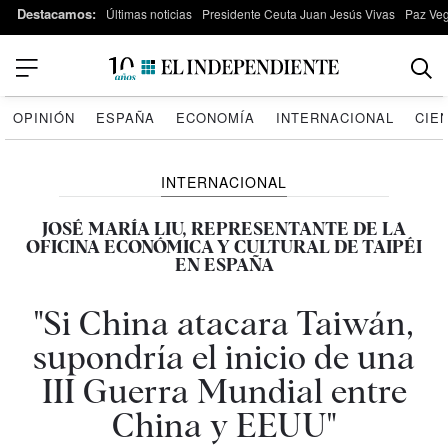
Destacamos:
Últimas noticias
Presidente Ceuta Juan Jesús Vivas
Paz Ve
OPINIÓN
ESPAÑA
ECONOMÍA
INTERNACIONAL
CIE
INTERNACIONAL
JOSÉ MARÍA LIU, REPRESENTANTE DE LA
OFICINA ECONÓMICA Y CULTURAL DE TAIPÉI
EN ESPAÑA
"Si China atacara Taiwán,
supondría el inicio de una
III Guerra Mundial entre
China y EEUU"