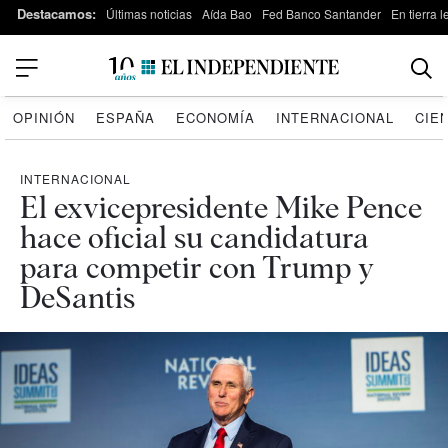
Destacamos:
Últimas noticias
Aída Bao
Fed Banco Santander
En tierra 
OPINIÓN
ESPAÑA
ECONOMÍA
INTERNACIONAL
CIE
INTERNACIONAL
El exvicepresidente Mike Pence
hace oficial su candidatura
para competir con Trump y
DeSantis