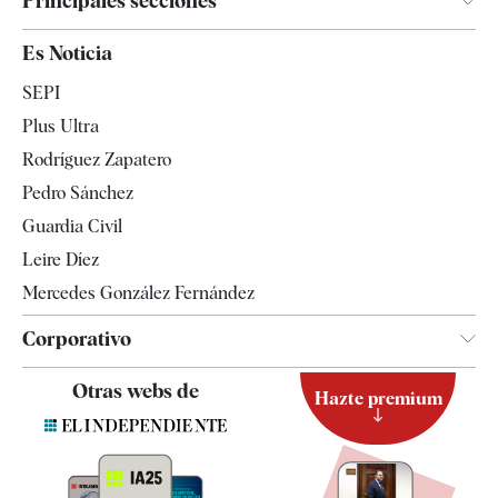
Principales secciones
España
Es Noticia
Economía
SEPI
Internacional
Plus Ultra
Gente
Rodríguez Zapatero
Televisión
Pedro Sánchez
Tendencias
Guardia Civil
Leire Díez
Mercedes González Fernández
Corporativo
Contacto
Otras webs de
Hazte premium
Suscripción
Newsletter
Apps