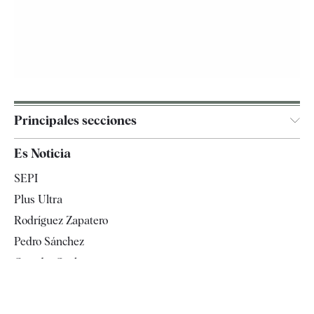
Principales secciones
España
Es Noticia
Economía
SEPI
Internacional
Plus Ultra
Gente
Rodríguez Zapatero
Televisión
Pedro Sánchez
Tendencias
Guardia Civil
Leire Díez
Mercedes González Fernández