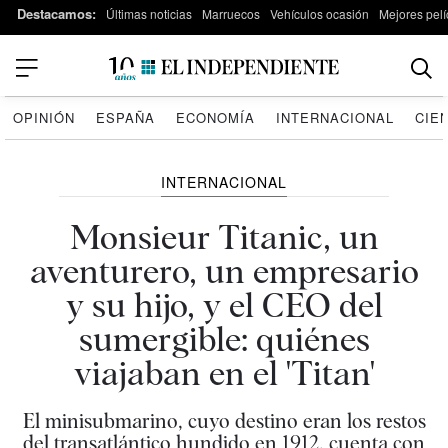
Destacamos:
Últimas noticias
Marruecos
Vehículos ocasión
Mejores pelí
OPINIÓN
ESPAÑA
ECONOMÍA
INTERNACIONAL
CIE
INTERNACIONAL
Monsieur Titanic, un
aventurero, un empresario
y su hijo, y el CEO del
sumergible: quiénes
viajaban en el 'Titan'
El minisubmarino, cuyo destino eran los restos
del transatlántico hundido en 1912, cuenta con