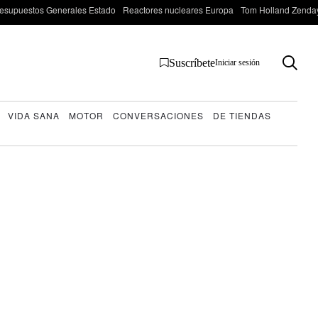
esupuestos Generales Estado
Reactores nucleares Europa
Tom Holland Zenda
Suscríbete
Iniciar sesión
VIDA SANA
MOTOR
CONVERSACIONES
DE TIENDAS