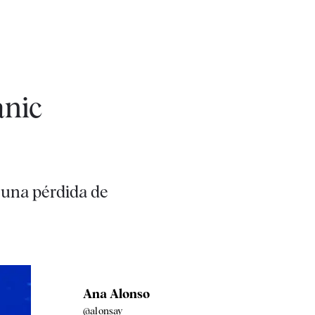
anic
 una pérdida de
Ana Alonso
@alonsay