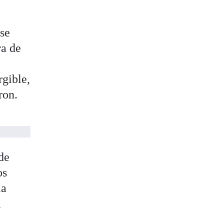
 se
ra de
gible,
ron.
de
os
la
a