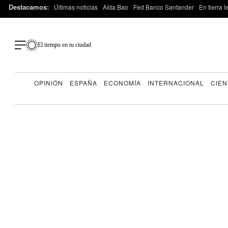
Destacamos:
Últimas noticias
Aída Bao
Fed Banco Santander
En tierra 
El tiempo en tu ciudad
OPINIÓN
ESPAÑA
ECONOMÍA
INTERNACIONAL
CIEN