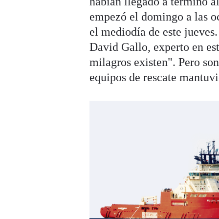
habían llegado a término a
empezó el domingo a las oc
el mediodía de este jueves
David Gallo, experto en es
milagros existen". Pero so
equipos de rescate mantuvie