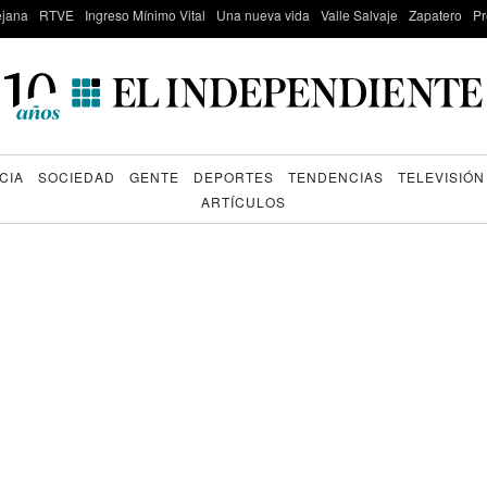
lejana
RTVE
Ingreso Mínimo Vital
Una nueva vida
Valle Salvaje
Zapatero
Pr
CIA
SOCIEDAD
GENTE
DEPORTES
TENDENCIAS
TELEVISIÓN
ARTÍCULOS