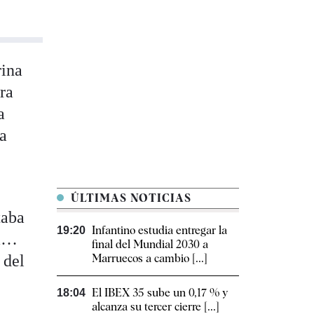
rina
ra
a
la
ÚLTIMAS NOTICIAS
taba
Infantino estudia entregar la
19:20
va…
final del Mundial 2030 a
 del
Marruecos a cambio [...]
El IBEX 35 sube un 0,17 % y
18:04
alcanza su tercer cierre [...]