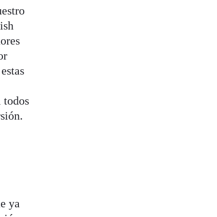
uestro
ish
dores
or
 estas
a todos
sión.
ue ya