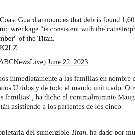
ast Guard announces that debris found 1,60
nic wreckage "is consistent with the catastrop
amber" of the Titan.
QqK2LZ
@ABCNewsLive)
June 22, 2023
amos inmediatamente a las familias en nombre d
ados Unidos y de todo el mando unificado. Of
s familias", ha dicho el contraalmirante Maug
tán asistiendo a los parientes de los cinco
pietaria del sumergible
Titan
, ha dado por mu