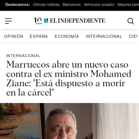
Destacamos:
Últimas noticias
Marruecos
Vehículos ocasión
Mejores pelí
OPINIÓN
ESPAÑA
ECONOMÍA
INTERNACIONAL
CIE
INTERNACIONAL
Marruecos abre un nuevo caso
contra el ex ministro Mohamed
Ziane: "Está dispuesto a morir
en la cárcel"