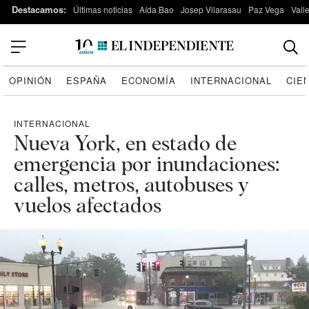
Destacamos:
Últimas noticias
Aída Bao
Josep Vilarasau
Paz Vega
Vall
OPINIÓN
ESPAÑA
ECONOMÍA
INTERNACIONAL
CIE
INTERNACIONAL
Nueva York, en estado de
emergencia por inundaciones:
calles, metros, autobuses y
vuelos afectados