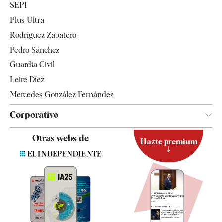
SEPI
Internacional
Plus Ultra
Gente
Rodríguez Zapatero
Televisión
Pedro Sánchez
Tendencias
Guardia Civil
Leire Díez
Mercedes González Fernández
Corporativo
Contacto
Otras webs de
Hazte premium
Suscripción
Newsletter
Apps
Quiénes somos
Especificaciones