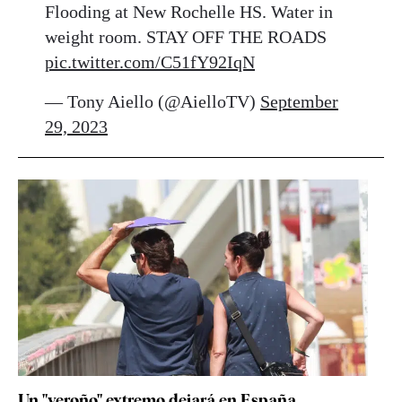
Flooding at New Rochelle HS. Water in
weight room. STAY OFF THE ROADS
pic.twitter.com/C51fY92IqN
— Tony Aiello (@AielloTV)
September
29, 2023
Un "veroño" extremo dejará en España