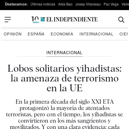
Destacamos:
Últimas noticias
Aída Bao
Josep Vilarasau
Paz Vega
Vall
OPINIÓN
ESPAÑA
ECONOMÍA
INTERNACIONAL
CIE
INTERNACIONAL
Lobos solitarios yihadistas:
la amenaza de terrorismo
en la UE
En la primera década del siglo XXI ETA
protagonizó la mayoría de atentados
terroristas, pero con el tiempo, los yihadistas se
convirtieron en los más sangrientos y
movilizados. Y con una clara evidencia: cada