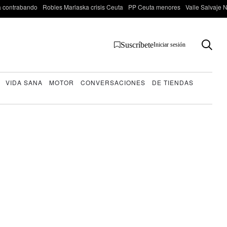
 contrabando
Robles Marlaska crisis Ceuta
PP Ceuta menores
Valle Salvaje N
Suscríbete
Iniciar sesión
VIDA SANA
MOTOR
CONVERSACIONES
DE TIENDAS