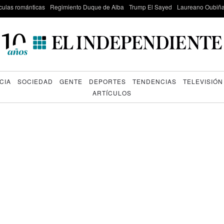
culas románticas
Regimiento Duque de Alba
Trump El Sayed
Laureano Oubiña
CIA
SOCIEDAD
GENTE
DEPORTES
TENDENCIAS
TELEVISIÓN
ARTÍCULOS