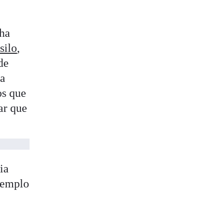
 ha
silo
,
de
na
os que
ar que
ia
ejemplo