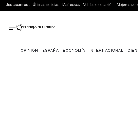
Destacamos:
Últimas noticias
Marruecos
Vehículos ocasión
Mejores pelí
El tiempo en tu ciudad
OPINIÓN
ESPAÑA
ECONOMÍA
INTERNACIONAL
CIEN