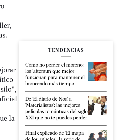
ro
ler,
as.
TENDENCIAS
Cómo no perder el moreno:
ejorar
los 'aftersun' que mejor
funcionan para mantener el
ítico
bronceado más tiempo
silo",
ficial
De 'El diario de Noa' a
'Materialistas': las mejores
películas románticas del siglo
ue la
XXI que no te puedes perder
Final explicado de 'El mapa
de los anhelos', la serie de