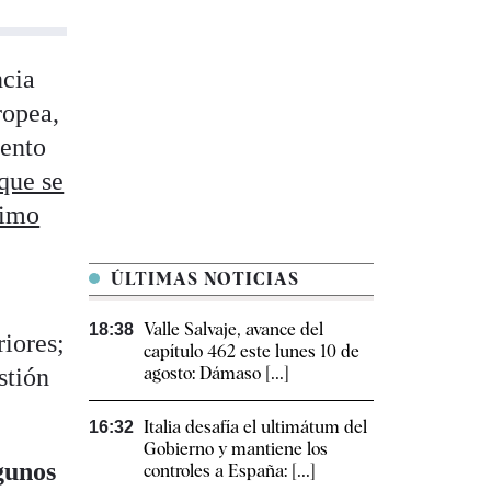
ncia
ropea,
mento
que se
ximo
ÚLTIMAS NOTICIAS
Valle Salvaje, avance del
18:38
riores;
capítulo 462 este lunes 10 de
stión
agosto: Dámaso [...]
Italia desafía el ultimátum del
16:32
Gobierno y mantiene los
gunos
controles a España: [...]