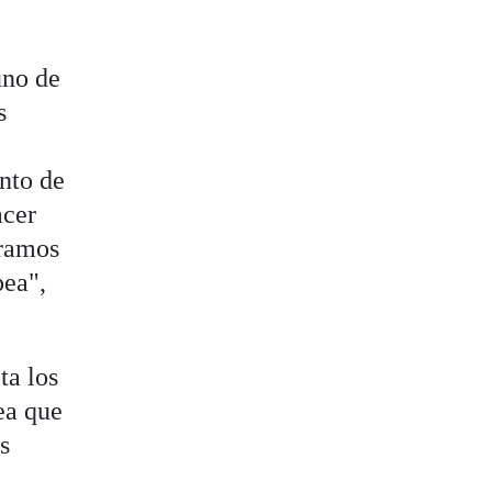
uno de
s
nto de
acer
éramos
pea",
ta los
ea que
s