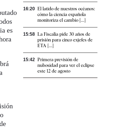
El latido de nuestros océanos:
16:20
iputado
cómo la ciencia española
monitoriza el cambio [...]
todos
ia es
La Fiscalía pide 30 años de
15:58
ahora
prisión para cinco exjefes de
ETA [...]
Primera previsión de
15:42
abrá
nubosidad para ver el eclipse
este 12 de agosto
a
isión
lo
 de