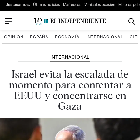
Destacamos:
Últimas noticias
Marruecos
Vehículos ocasión
Mejores pelí
OPINIÓN
ESPAÑA
ECONOMÍA
INTERNACIONAL
CIE
INTERNACIONAL
Israel evita la escalada de
momento para contentar a
EEUU y concentrarse en
Gaza