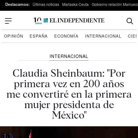
Destacamos:
Últimas noticias
Marlaska Ceuta
Gobierno relación Marruec
OPINIÓN
ESPAÑA
ECONOMÍA
INTERNACIONAL
CIE
INTERNACIONAL
Claudia Sheinbaum: "Por
primera vez en 200 años
me convertiré en la primera
mujer presidenta de
México"