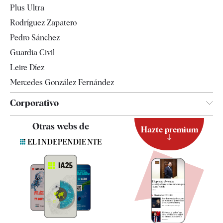
Plus Ultra
Gente
Rodríguez Zapatero
Televisión
Pedro Sánchez
Tendencias
Guardia Civil
Leire Díez
Mercedes González Fernández
Corporativo
Contacto
Otras webs de
Hazte premium
Suscripción
Newsletter
Apps
Quiénes somos
Especificaciones