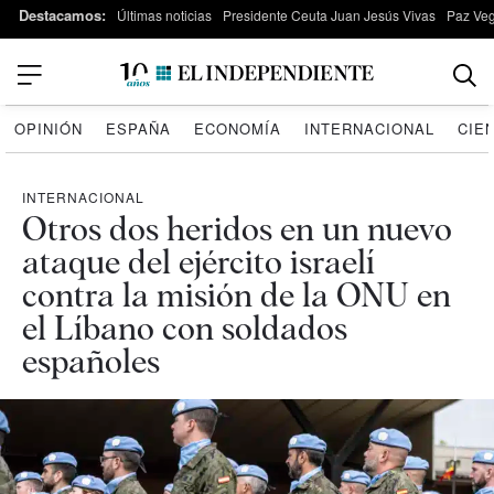
Destacamos:
Últimas noticias
Presidente Ceuta Juan Jesús Vivas
Paz Ve
OPINIÓN
ESPAÑA
ECONOMÍA
INTERNACIONAL
CIE
INTERNACIONAL
Otros dos heridos en un nuevo
ataque del ejército israelí
contra la misión de la ONU en
el Líbano con soldados
españoles