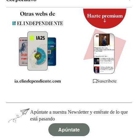
Contacto
Otras webs de
Hazte premium
Suscripción
Newsletter
Apps
Quiénes somos
Especificaciones
ia.elindependiente.com
Suscríbete
Apúntate a nuestra Newsletter y entérate de lo que
está pasando
Apúntate