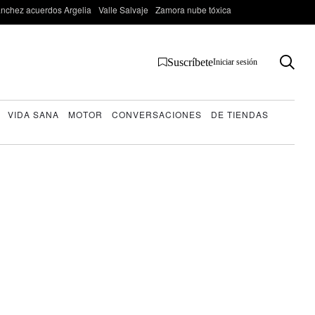
nchez acuerdos Argelia
Valle Salvaje
Zamora nube tóxica
Suscríbete
Iniciar sesión
VIDA SANA
MOTOR
CONVERSACIONES
DE TIENDAS