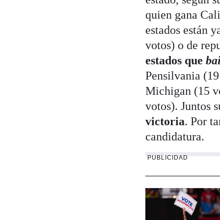
quien gana Cali
estados están y
votos) o de rep
estados que
ba
Pensilvania (19
Michigan (15 vo
votos). Juntos 
victoria
. Por ta
candidatura.
PUBLICIDAD