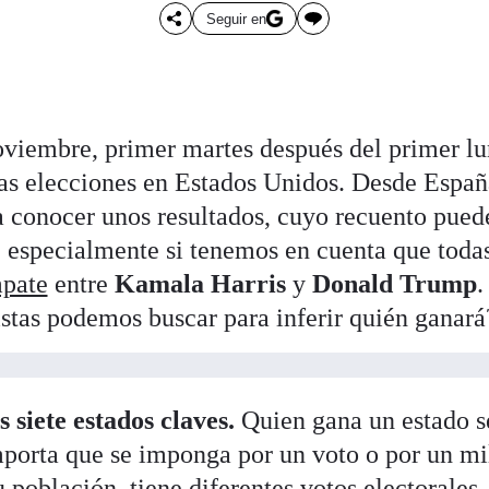
Seguir en
oviembre, primer martes después del primer lu
as elecciones en Estados Unidos. Desde Españ
 conocer unos resultados, cuyo recuento pued
, especialmente si tenemos en cuenta que todas
pate
entre
Kamala Harris
y
Donald Trump
.
istas podemos buscar para inferir quién ganará
os siete estados claves.
Quien gana un estado s
mporta que se imponga por un voto o por un mi
u población, tiene diferentes votos electorales