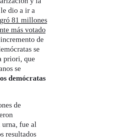
arización y la
e dio a ir a
gró 81 millones
ente más votado
 incremento de
demócratas se
 priori, que
anos se
los demócratas
ones de
ueron
 urna, fue al
s resultados