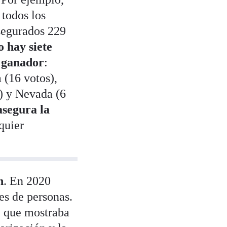
 todos los
asegurados 229
o hay siete
l ganador
:
 (16 votos),
) y Nevada (6
asegura la
lquier
n
. En 2020
es de personas.
, que mostraba