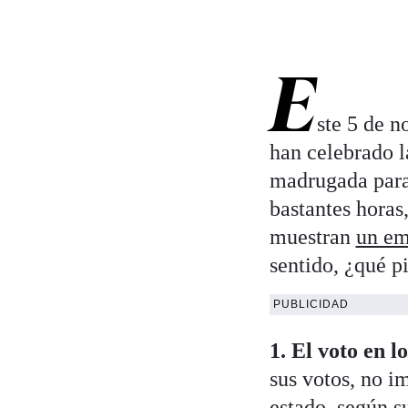
E
ste 5 de n
han celebrado l
madrugada para
bastantes horas
muestran
un em
sentido, ¿qué p
PUBLICIDAD
1. El voto en l
sus votos, no i
estado, según s