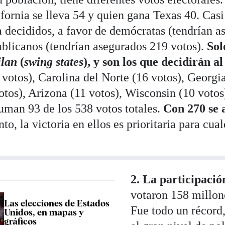
fornia se lleva 54 y quien gana Texas 40. Casi
a decididos, a favor de demócratas (tendrían 
ublicanos (tendrían asegurados 219 votos).
Sol
ilan
(
swing states
), y son los que decidirán a
 votos), Carolina del Norte (16 votos), Georgia
tos), Arizona (11 votos), Wisconsin (10 votos
suman 93 de los 538 votos totales.
Con 270 se 
nto, la victoria en ellos es prioritaria para cua
2. La participació
votaron 158 millon
Las elecciones de Estados
Fue todo un récord
Unidos, en mapas y
gráficos