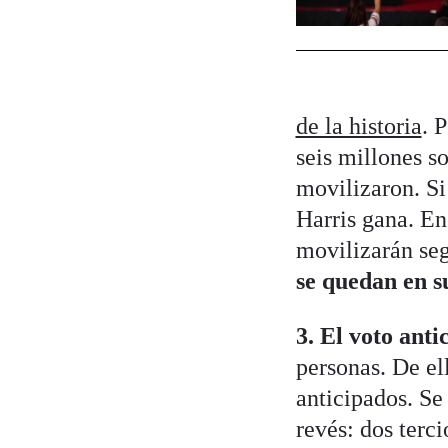
de la historia
. 
seis millones s
movilizaron. Si 
Harris gana. En 
movilizarán seg
se quedan en s
3. El voto anti
personas. De el
anticipados. Se
revés: dos terc