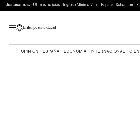
Destacamos:
Últimas noticias
Ingreso Mínimo Vital
Espacio Schengen
P
El tiempo en tu ciudad
OPINIÓN
ESPAÑA
ECONOMÍA
INTERNACIONAL
CIEN