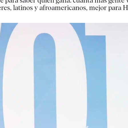
ve para saber quién gana: cuanta más gente v
res, latinos y afroamericanos, mejor para H