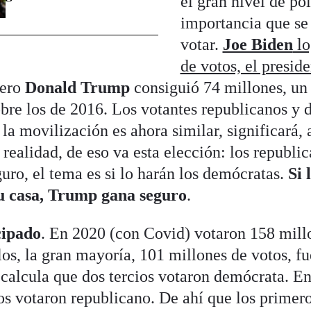
el gran nivel de pol
importancia que se l
votar.
Joe Biden
lo
de votos, el presid
Pero
Donald Trump
consiguió 74 millones, un
obre los de 2016. Los votantes republicanos y 
la movilización es ahora similar, significará, a
realidad, de eso va esta elección: los republic
uro, el tema es si lo harán los demócratas.
Si 
u casa, Trump gana seguro
.
cipado
. En 2020 (con Covid) votaron 158 mill
los, la gran mayoría, 101 millones de votos, f
 calcula que dos tercios votaron demócrata. En
ios votaron republicano. De ahí que los primero