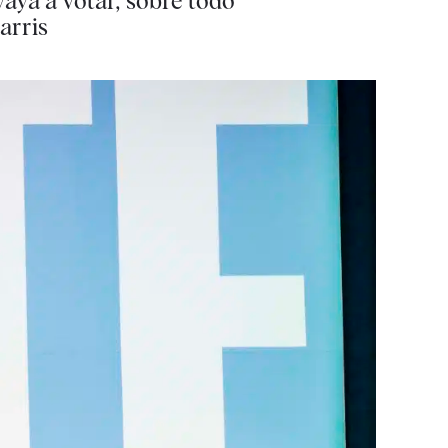
aya a votar, sobre todo
arris