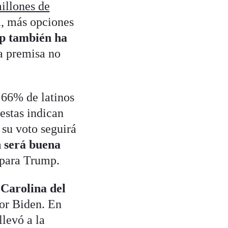
illones de
a, más opciones
 también ha
ta premisa no
 66% de latinos
estas indican
 su voto seguirá
n será buena
 para Trump.
Carolina del
por Biden. En
llevó a la