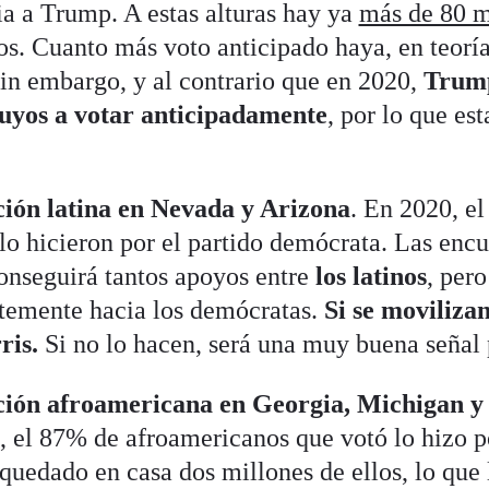
ria a Trump. A estas alturas hay ya
más de 80 m
s. Cuanto más voto anticipado haya, en teorí
Sin embargo, y al contrario que en 2020,
Trump
suyos a votar anticipadamente
, por lo que es
ción latina en Nevada y Arizona
. En 2020, el
 lo hicieron por el partido demócrata. Las encu
onseguirá tantos apoyos entre
los latinos
, pero
ntemente hacia los demócratas.
Si se moviliza
ris.
Si no lo hacen, será una muy buena señal
ción afroamericana en Georgia, Michigan y 
, el 87% de afroamericanos que votó lo hizo 
quedado en casa dos millones de ellos, lo que 