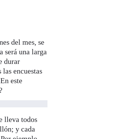
nes del mes, se
a será una larga
e durar
 las encuestas
 En este
?
e lleva todos
llón; y cada
. Por ejemplo,