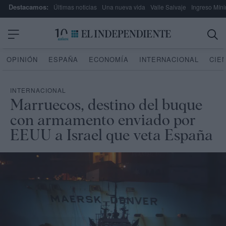
Destacamos:
Últimas noticias
Una nueva vida
Valle Salvaje
Ingreso Míni
OPINIÓN
ESPAÑA
ECONOMÍA
INTERNACIONAL
CIE
INTERNACIONAL
Marruecos, destino del buque
con armamento enviado por
EEUU a Israel que veta España