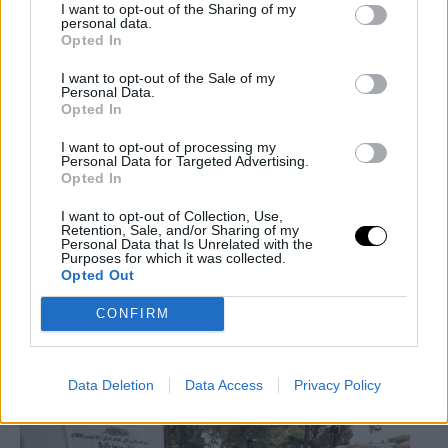
I want to opt-out of the Sharing of my
personal data.
Opted In
En septiembre Rabat reabrió la oficina de enlace
con Israel cerrada tras el inicio de la guerra. En
I want to opt-out of the Sale of my
Personal Data.
julio Tel Aviv nombró a
Hassan Kaabia
,
Opted In
portavoz adjunto del Ministerio de Asuntos
I want to opt-out of processing my
Exteriores de Israel para los medios de
Personal Data for Targeted Advertising.
Opted In
comunicación árabes, como jefe adjunto de la
oficina de enlace en Rabat. La oficina israelí en
I want to opt-out of Collection, Use,
Retention, Sale, and/or Sharing of my
Marruecos sigue dirigida por
David Govrin
, un
Personal Data that Is Unrelated with the
Purposes for which it was collected.
funcionario que fue suspendido temporalmente en
Opted Out
2022 por acusaciones de conducta sexual
CONFIRM
inapropiada y corrupción.
Data Deletion
Data Access
Privacy Policy