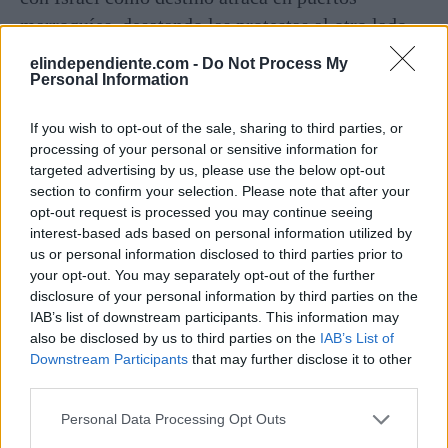
marroquíes, desatando las protestas al otro lado
del Estrecho. El puerto de Tánger Med ha acogido
elindependiente.com -
Do Not Process My
buques varios israelíes desde
el inicio de la
Personal Information
operación militar israelí en Gaza que se ha
If you wish to opt-out of the sale, sharing to third parties, or
cobrado más de 43.000 vidas y reducido a
processing of your personal or sensitive information for
escombros el enclave palestino
. La visita más
targeted advertising by us, please use the below opt-out
reciente se registró en junio, cuando el barco
section to confirm your selection. Please note that after your
opt-out request is processed you may continue seeing
israelí INS Komemiyut hizo escala en el Tánger
interest-based ads based on personal information utilized by
Med para reabastecerse de víveres y combustible
us or personal information disclosed to third parties prior to
en su viaje de Estados Unidos a Israel. Entonces
your opt-out. You may separately opt-out of the further
disclosure of your personal information by third parties on the
su presencia en el muelle provocó las acusaciones
IAB’s list of downstream participants. This information may
internas contra el régimen alauí por “participar en
also be disclosed by us to third parties on the
IAB’s List of
el genocidio de Gaza”.
Downstream Participants
that may further disclose it to other
third parties.
Relanzamiento de las relaciones
Personal Data Processing Opt Outs
entre Rabat y Tel Aviv