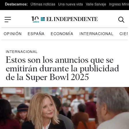
Destacamos:
Últimas noticias
Una nueva vida
Valle Salvaje
Ingreso Míni
OPINIÓN
ESPAÑA
ECONOMÍA
INTERNACIONAL
CIE
INTERNACIONAL
Estos son los anuncios que se
emitirán durante la publicidad
de la Super Bowl 2025