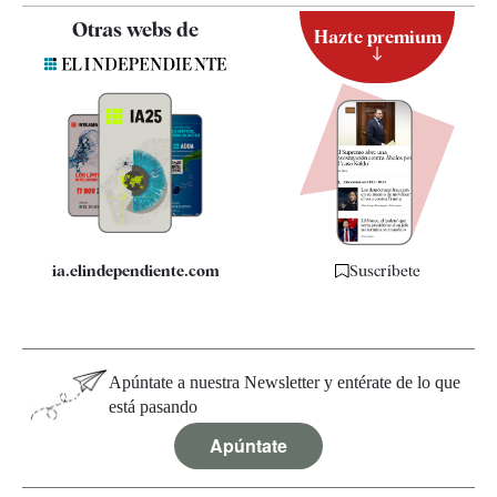
Contacto
Otras webs de
Hazte premium
Suscripción
Newsletter
Apps
Quiénes somos
Especificaciones
ia.elindependiente.com
Suscríbete
Apúntate a nuestra Newsletter y entérate de lo que
está pasando
Apúntate