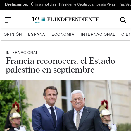
Destacamos:
Últimas noticias
Presidente Ceuta Juan Jesús Vivas
Paz Ve
OPINIÓN
ESPAÑA
ECONOMÍA
INTERNACIONAL
CIE
INTERNACIONAL
Francia reconocerá el Estado
palestino en septiembre