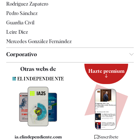
Rodríguez Zapatero
Televisión
Pedro Sánchez
Tendencias
Guardia Civil
Leire Díez
Mercedes González Fernández
Corporativo
Contacto
Otras webs de
Hazte premium
Suscripción
Newsletter
Apps
Quiénes somos
Especificaciones
ia.elindependiente.com
Suscríbete