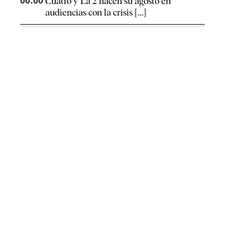
00:00
Cuatro y La 2 hacen su agosto en
audiencias con la crisis [...]