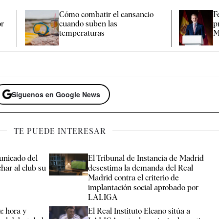
Cómo combatir el cansancio​
F
or
cuando suben las
p
temperaturas
M
Síguenos en Google News
TE PUEDE INTERESAR
unicado del
El Tribunal de Instancia de Madrid
har al club su
desestima la demanda del Real
Madrid contra el criterio de
implantación social aprobado por
LALIGA
: hora y
El Real Instituto Elcano sitúa a