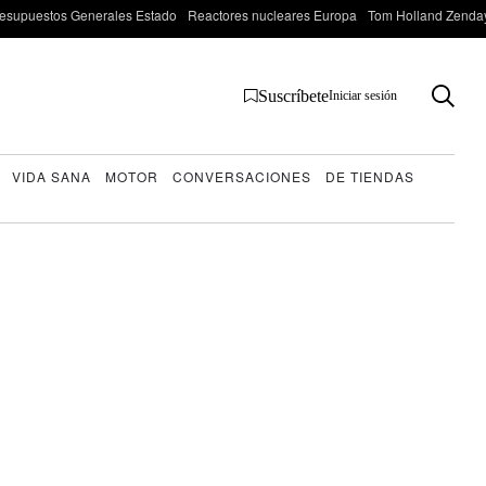
esupuestos Generales Estado
Reactores nucleares Europa
Tom Holland Zenda
Suscríbete
Iniciar sesión
VIDA SANA
MOTOR
CONVERSACIONES
DE TIENDAS