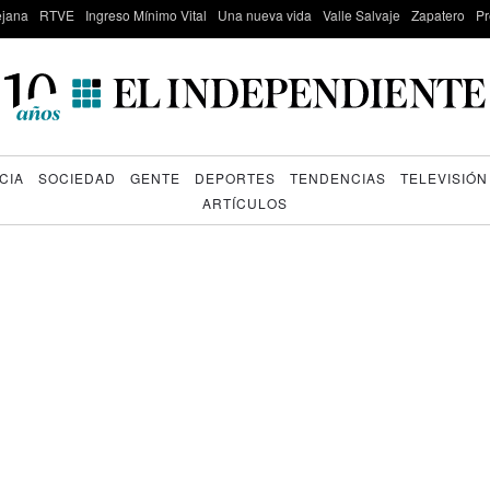
lejana
RTVE
Ingreso Mínimo Vital
Una nueva vida
Valle Salvaje
Zapatero
Pr
CIA
SOCIEDAD
GENTE
DEPORTES
TENDENCIAS
TELEVISIÓN
ARTÍCULOS