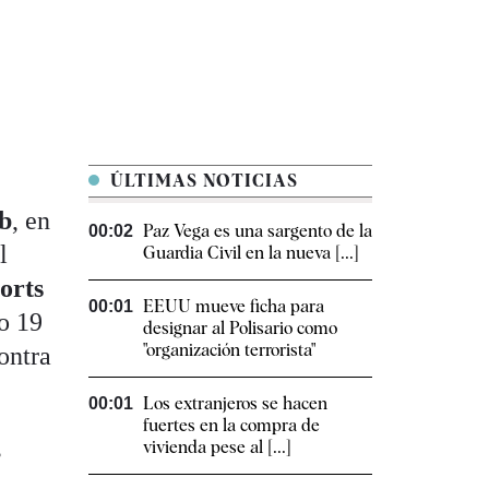
ÚLTIMAS NOTICIAS
b
, en
Paz Vega es una sargento de la
00:02
l
Guardia Civil en la nueva [...]
orts
EEUU mueve ficha para
00:01
do 19
designar al Polisario como
"organización terrorista"
ontra
Los extranjeros se hacen
00:01
fuertes en la compra de
s
vivienda pese al [...]