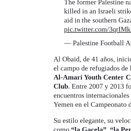
The former Palestine n
killed in an Israeli str
aid in the southern Gaza
pic.twitter.com/3qrIM
— Palestine Football A
Al Obaid, de 41 años, inici
el campo de refugiados de 
Al‑Amari Youth Center C
Club
. Entre 2007 y 2013 fo
encuentros internacionales 
Yemen en el Campeonato 
Su estilo elegante, su velo
como
“la Gacela”
,
“la Pe