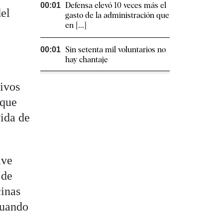
Defensa elevó 10 veces más el
00:01
del
gasto de la administración que
en [...]
Sin setenta mil voluntarios no
00:01
hay chantaje
a
tivos
 que
vida de
ave
 de
cinas
cuando