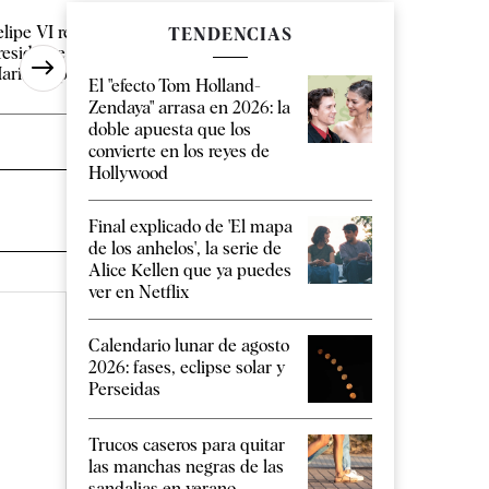
elipe VI recibe este jueves al
Infantino estudia ent
TENDENCIAS
residente de Ceuta en
final del Mundial 20
arivent para [...]
Marruecos a cambio [
El "efecto Tom Holland-
Zendaya" arrasa en 2026: la
doble apuesta que los
convierte en los reyes de
Hollywood
Final explicado de 'El mapa
de los anhelos', la serie de
Alice Kellen que ya puedes
ver en Netflix
Calendario lunar de agosto
2026: fases, eclipse solar y
Perseidas
Trucos caseros para quitar
las manchas negras de las
sandalias en verano