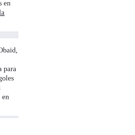
s en
la
Obaid,
a para
goles
u
o en