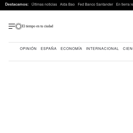
Destacamos:
Últimas noticias
Aída Bao
Fed Banco Santander
En tierra 
El tiempo en tu ciudad
OPINIÓN
ESPAÑA
ECONOMÍA
INTERNACIONAL
CIEN