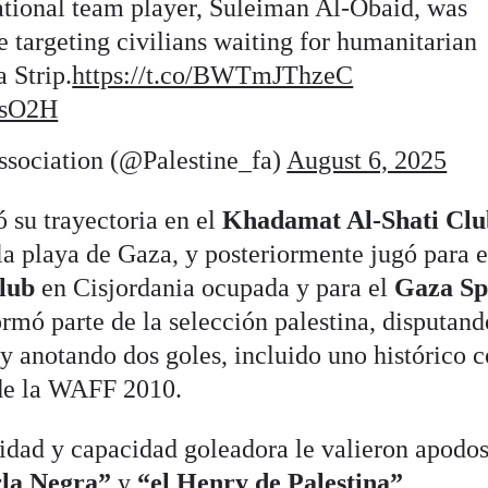
ational team player, Suleiman Al-Obaid, was
ike targeting civilians waiting for humanitarian
 Strip.
https://t.co/BWTmJThzeC
ksO2H
ssociation (@Palestine_fa)
August 6, 2025
ó su trayectoria en el
Khadamat Al‑Shati Clu
la playa de Gaza, y posteriormente jugó para e
lub
en Cisjordania ocupada y para el
Gaza Sp
rmó parte de la selección palestina, disputan
y anotando dos goles, incluido uno histórico c
de la WAFF 2010.
cidad y capacidad goleadora le valieron apodo
rla Negra”
y
“el Henry de Palestina”
,