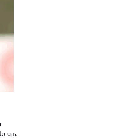
n
ado una