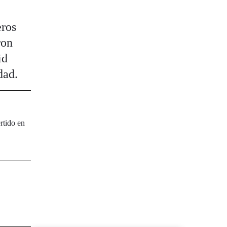
eros
ron
id
dad.
rtido en