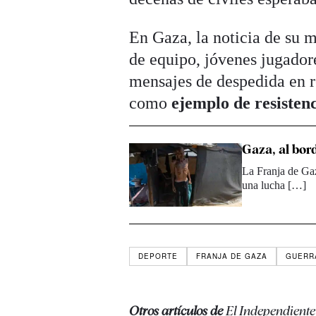
En Gaza, la noticia de su 
de equipo, jóvenes jugador
mensajes de despedida en r
como
ejemplo de resisten
Gaza, al bor
La Franja de Gaz
una lucha […]
DEPORTE
FRANJA DE GAZA
GUERR
Otros artículos de
El Independiente