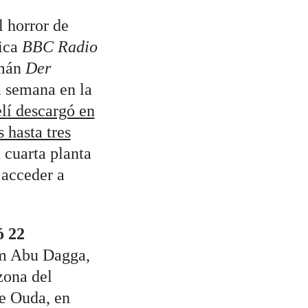
l horror de
nica
BBC Radio
emán
Der
a semana en la
elí descargó en
 hasta tres
 cuarta planta
 acceder a
ó 22
m Abu Dagga,
zona del
ce Ouda, en