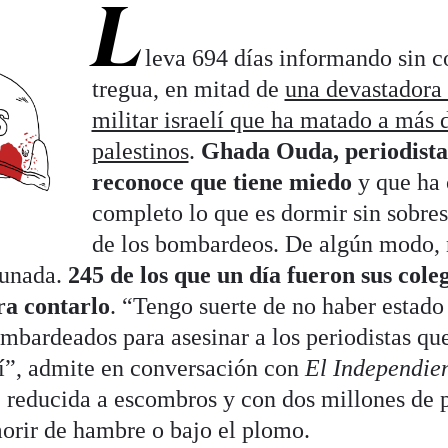
L
leva 694 días informando sin c
tregua, en mitad de
una devastadora
militar israelí que ha matado a más 
palestinos
.
Ghada Ouda, periodista 
reconoce que tiene miedo
y que ha 
completo lo que es dormir sin sobres
de los bombardeos. De algún modo, n
tunada.
245 de los que un día fueron sus cole
ra contarlo
. “Tengo suerte de no haber estado 
mbardeados para asesinar a los periodistas que
í”, admite en conversación con
El Independie
 reducida a escombros y con dos millones de 
orir de hambre o bajo el plomo.