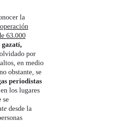
onocer la
 operación
de 63.000
gazatí,
olvidado por
altos, en medio
o obstante, se
gas periodistas
en los lugares
 se
nte
desde la
personas