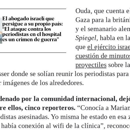
Ouda, que cuenta e
El abogado israelí que
Gaza para la britá
persigue a su propio país:
y el semanario al
“El ataque contra los
periodistas en el hospital
Spiegel
, habla en l
es un crimen de guerra”
que
el ejército isra
cuestión de minutos
proyectiles
sobre la
ser donde se solían reunir los periodistas para
r imágenes de los alrededores.
denado por la comunidad internacional, dej
re ellos, cinco reporteros.
“Conocía a Maria
odistas asesinadas. Yo misma he estado en esa 
 había conexión al wifi de la clínica”, recono