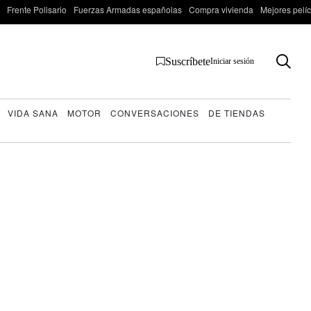
Frente Polisario
Fuerzas Armadas españolas
Compra vivienda
Mejores pelí
Suscríbete
Iniciar sesión
VIDA SANA
MOTOR
CONVERSACIONES
DE TIENDAS