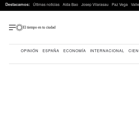
Destacamos:
Últimas noticias
Aída Bao
Josep Vilarasau
Paz Vega
Vall
El tiempo en tu ciudad
OPINIÓN
ESPAÑA
ECONOMÍA
INTERNACIONAL
CIEN