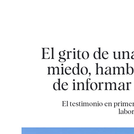
El grito de u
miedo, hambr
de informar 
El testimonio en prime
labo