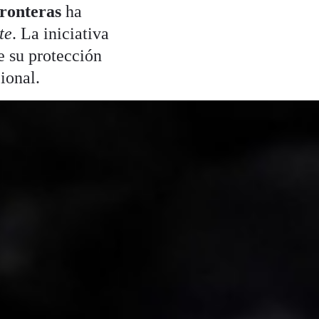
ronteras
ha
te
. La iniciativa
e su protección
ional.