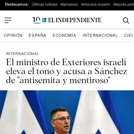
Destacamos:
Últimas noticias
Marruecos
Vehículos ocasión
Mejores pelí
OPINIÓN
ESPAÑA
ECONOMÍA
INTERNACIONAL
CIE
INTERNACIONAL
El ministro de Exteriores israelí
eleva el tono y acusa a Sánchez
de "antisemita y mentiroso"