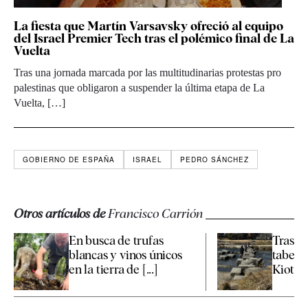
La fiesta que Martín Varsavsky ofreció al equipo
del Israel Premier Tech tras el polémico final de La
Vuelta
Tras una jornada marcada por las multitudinarias protestas pro
palestinas que obligaron a suspender la última etapa de La
Vuelta, […]
GOBIERNO DE ESPAÑA
ISRAEL
PEDRO SÁNCHEZ
Otros artículos de
Francisco Carrión
En busca de trufas
Tras la
blancas y vinos únicos
taber
en la tierra de [...]
Kioto