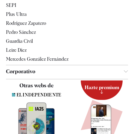
Economía
SEPI
Internacional
Plus Ultra
Gente
Rodríguez Zapatero
Televisión
Pedro Sánchez
Tendencias
Guardia Civil
Leire Díez
Mercedes González Fernández
Corporativo
Contacto
Otras webs de
Hazte premium
Suscripción
Newsletter
Apps
Quiénes somos
Especificaciones