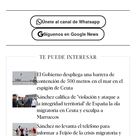
Únete al canal de Whatsapp
Síguenos en Google News
TE PUEDE INTERESAR
El Gobierno despliega una barrera de
contención de 500 metros en el mar en el
espigón de Ceuta
Sánchez califica de "violación y ataque a
la integridad territorial" de España la ola
migratoria en Ceuta y exculpa a
Marruecos
Sánchez no levanta el teléfono para
informar a Feijóo de la crisis migratoria y