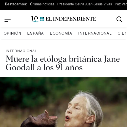
Destacamos:
Últimas noticias
Presidente Ceuta Juan Jesús Vivas
Paz Ve
OPINIÓN
ESPAÑA
ECONOMÍA
INTERNACIONAL
CIE
INTERNACIONAL
Muere la etóloga británica Jane
Goodall a los 91 años