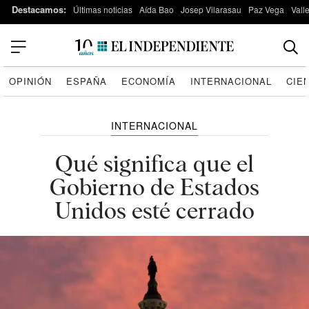
Destacamos:
Últimas noticias
Aída Bao
Josep Vilarasau
Paz Vega
Vall
OPINIÓN
ESPAÑA
ECONOMÍA
INTERNACIONAL
CIE
INTERNACIONAL
Qué significa que el
Gobierno de Estados
Unidos esté cerrado