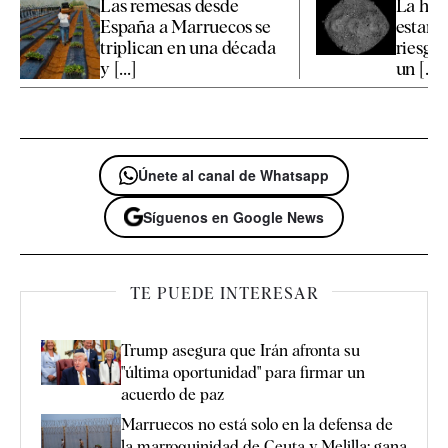
Las remesas desde
La hu
España a Marruecos se
estar p
triplican en una década
riesgo
y [...]
un [...]
Únete al canal de Whatsapp
Síguenos en Google News
TE PUEDE INTERESAR
Trump asegura que Irán afronta su
"última oportunidad" para firmar un
acuerdo de paz
Marruecos no está solo en la defensa de
la marroquinidad de Ceuta y Melilla: gana