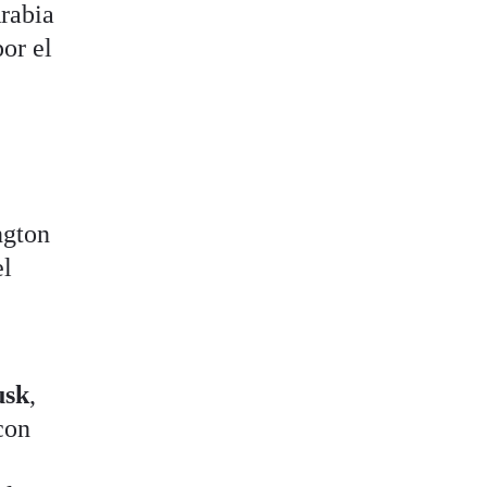
Arabia
or el
ngton
el
usk
,
con