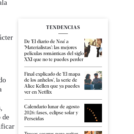
ala
TENDENCIAS
ácter
De 'El diario de Noa' a
'Materialistas': las mejores
películas románticas del siglo
XXI que no te puedes perder
Final explicado de 'El mapa
rdo
de los anhelos', la serie de
Alice Kellen que ya puedes
a
ver en Netflix
Calendario lunar de agosto
,
2026: fases, eclipse solar y
o de
Perseidas
ficar
Trucos caseros para quitar