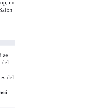
mp, en
Salón
í se
 del
es del
asó