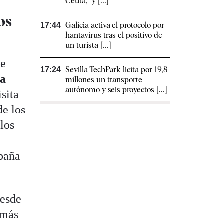
Ceuta, "y [...]
os
Galicia activa el protocolo por
17:44
hantavirus tras el positivo de
un turista [...]
pe
Sevilla TechPark licita por 19,8
17:24
la
millones un transporte
autónomo y seis proyectos [...]
sita
e los
los
l
mpaña
desde
 más