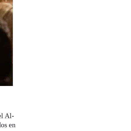
el Al-
dos en