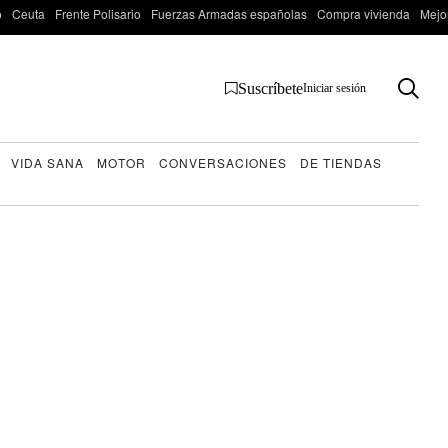
o
Ceuta
Frente Polisario
Fuerzas Armadas españolas
Compra vivienda
Mejo
Suscríbete
Iniciar sesión
VIDA SANA
MOTOR
CONVERSACIONES
DE TIENDAS