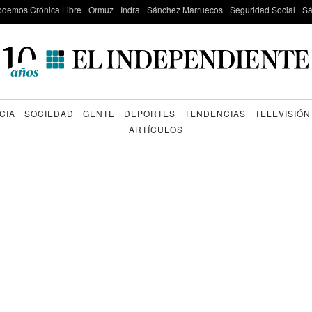
odemos Crónica Libre
Ormuz
Indra
Sánchez Marruecos
Seguridad Social
Sá
CIA
SOCIEDAD
GENTE
DEPORTES
TENDENCIAS
TELEVISIÓN
ARTÍCULOS