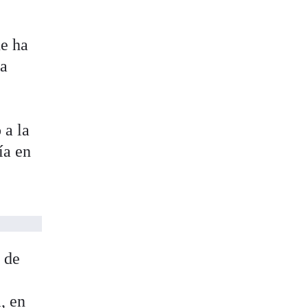
ue ha
La
 a la
ía en
 de
, en