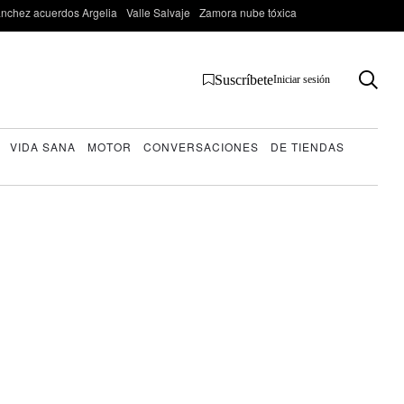
nchez acuerdos Argelia
Valle Salvaje
Zamora nube tóxica
Suscríbete
Iniciar sesión
VIDA SANA
MOTOR
CONVERSACIONES
DE TIENDAS