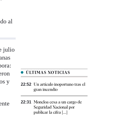
ado al
 julio
ganas
pora:
eron
ÚLTIMAS NOTICIAS
os y
Un artículo inoportuno tras el
22:52
gran incendio
Moncloa cesa a un cargo de
22:31
ente
Seguridad Nacional por
publicar la cifra [...]