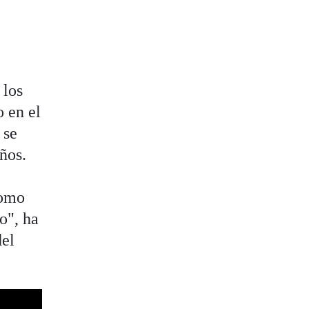
 los
o en el
 se
ños.
como
o", ha
del