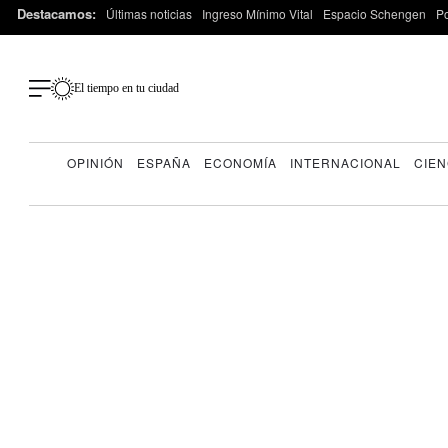
Destacamos:
Últimas noticias
Ingreso Mínimo Vital
Espacio Schengen
P
El tiempo en tu ciudad
OPINIÓN
ESPAÑA
ECONOMÍA
INTERNACIONAL
CIEN