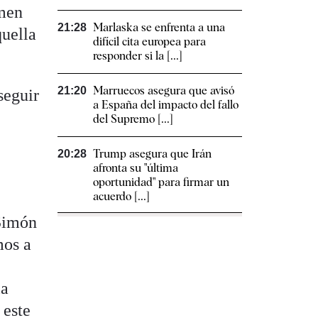
imen
Marlaska se enfrenta a una
21:28
quella
difícil cita europea para
responder si la [...]
Marruecos asegura que avisó
21:20
seguir
a España del impacto del fallo
del Supremo [...]
Trump asegura que Irán
20:28
afronta su "última
oportunidad" para firmar un
acuerdo [...]
 Simón
mos a
la
 este