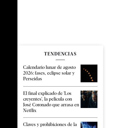
TENDENCIAS
Calendario lunar de agosto
2026: fases, eclipse solar y
Perseidas
El final explicado de 'Los
creyentes', la película con
José Coronado que arrasa en
Netflix
Claves y prohibiciones de la