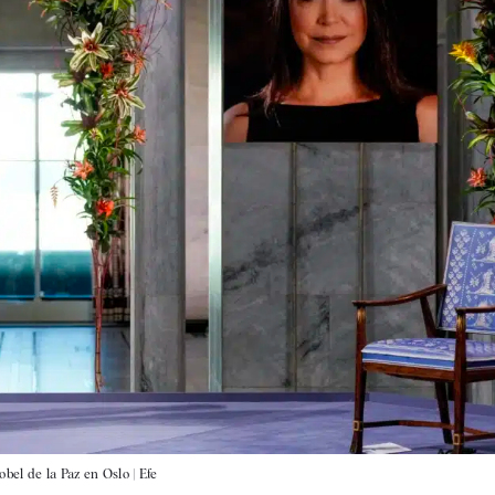
obel de la Paz en Oslo |
Efe