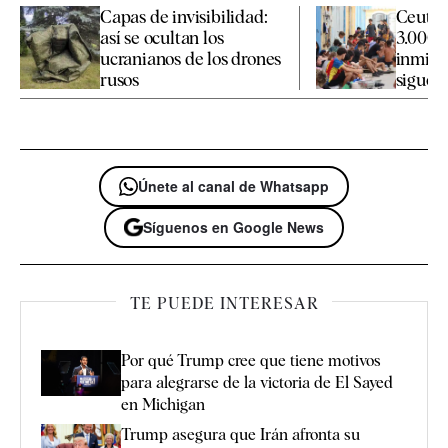
Capas de invisibilidad:
Ceuta 
así se ocultan los
3.000 
ucranianos de los drones
inmigr
rusos
siguen 
Únete al canal de Whatsapp
Síguenos en Google News
TE PUEDE INTERESAR
Por qué Trump cree que tiene motivos
para alegrarse de la victoria de El Sayed
en Michigan
Trump asegura que Irán afronta su