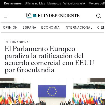
Destacamos:
Últimas noticias
Marruecos
Vehículos ocasión
Mejores pelí
OPINIÓN
ESPAÑA
ECONOMÍA
INTERNACIONAL
CIE
INTERNACIONAL
El Parlamento Europeo
paraliza la ratificación del
acuerdo comercial con EEUU
por Groenlandia