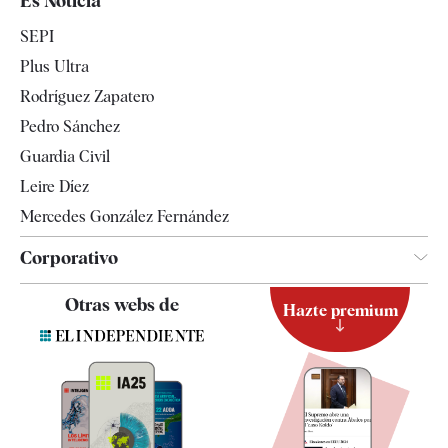
Es Noticia
Economía
SEPI
Internacional
Plus Ultra
Gente
Rodríguez Zapatero
Televisión
Pedro Sánchez
Tendencias
Guardia Civil
Leire Díez
Mercedes González Fernández
Corporativo
Contacto
Otras webs de
Hazte premium
Suscripción
Newsletter
Apps
Quiénes somos
Especificaciones