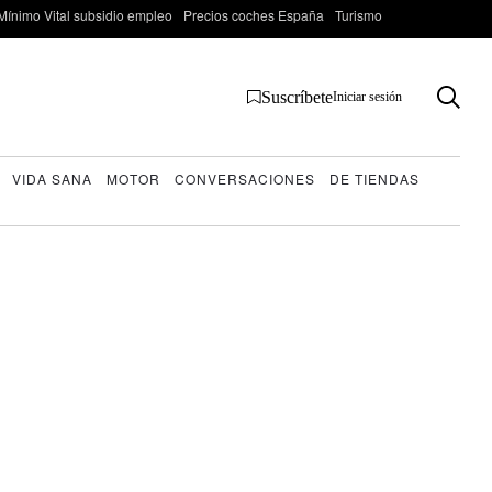
Mínimo Vital subsidio empleo
Precios coches España
Turismo
Suscríbete
Iniciar sesión
VIDA SANA
MOTOR
CONVERSACIONES
DE TIENDAS