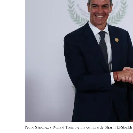
Pedro Sánchez y Donald Trump en la cumbre de Sharm El-Sheikh 