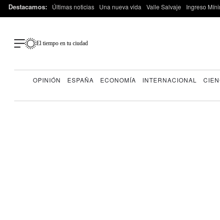
Destacamos:
Últimas noticias
Una nueva vida
Valle Salvaje
Ingreso Míni
El tiempo en tu ciudad
OPINIÓN
ESPAÑA
ECONOMÍA
INTERNACIONAL
CIEN