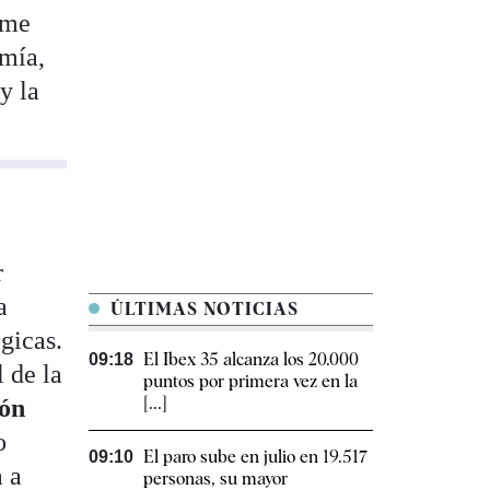
rme
omía,
y la
r
a
ÚLTIMAS NOTICIAS
égicas.
El Ibex 35 alcanza los 20.000
09:18
 de la
puntos por primera vez en la
[...]
ión
o
El paro sube en julio en 19.517
09:10
 a
personas, su mayor