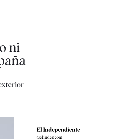
o ni
spaña
exterior
El Independiente
@elindepcom