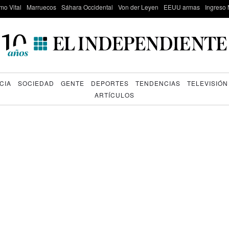
mo Vital
Marruecos
Sáhara Occidental
Von der Leyen
EEUU armas
Ingreso 
CIA
SOCIEDAD
GENTE
DEPORTES
TENDENCIAS
TELEVISIÓN
ARTÍCULOS