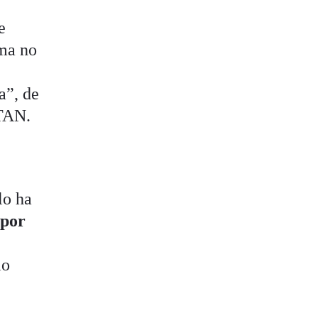
e
ema no
a”, de
OTAN.
lo ha
 por
io