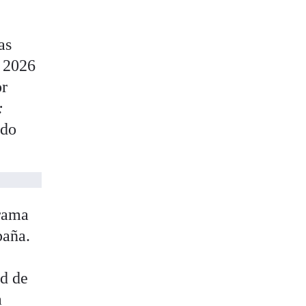
as
n 2026
or
:
ado
orama
paña.
ad de
a