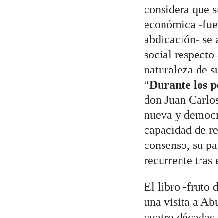
considera que s
económica -fuen
abdicación- se 
social respecto 
naturaleza de s
“
Durante los p
don Juan Carlos
nueva y democrá
capacidad de re
consenso, su pa
recurrente tras 
El libro -fruto 
una visita a Ab
cuatro décadas 