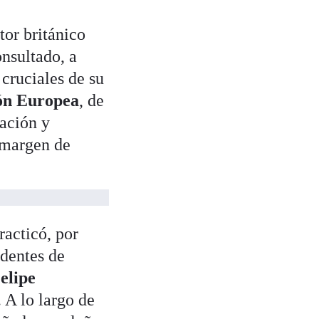
or británico
onsultado, a
 cruciales de su
ión Europea
, de
ación y
 margen de
acticó, por
identes de
elipe
 A lo largo de