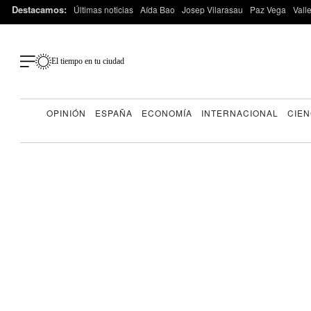
Destacamos:
Últimas noticias
Aída Bao
Josep Vilarasau
Paz Vega
Vall
El tiempo en tu ciudad
OPINIÓN
ESPAÑA
ECONOMÍA
INTERNACIONAL
CIEN