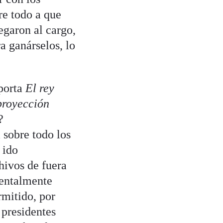
re todo a que
egaron al cargo,
a ganárselos, lo
porta
El rey
proyección
?
sobre todo los
 ido
hivos de fuera
entalmente
rmitido, por
 presidentes