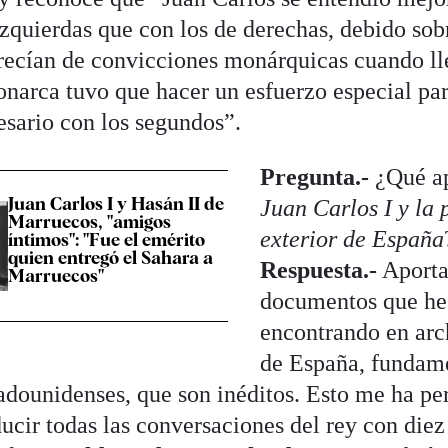
izquierdas que con los de derechas, debido sob
recían de convicciones monárquicas cuando ll
onarca tuvo que hacer un esfuerzo especial par
esario con los segundos”.
Pregunta.-
¿Qué a
Juan Carlos I y Hasán II de
Juan Carlos I y la 
Marruecos, "amigos
exterior de España
íntimos": "Fue el emérito
quien entregó el Sahara a
Respuesta.-
Aporta 
Marruecos"
documentos que he
encontrando en arc
de España, fundam
tadounidenses, que son inéditos. Esto me ha pe
ucir todas las conversaciones del rey con diez