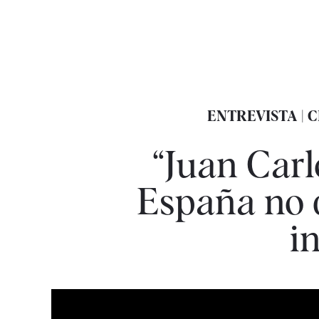
ENTREVISTA |
“Juan Carl
España no q
i