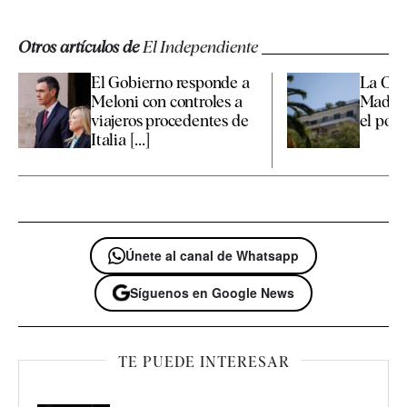
Otros artículos de
El Independiente
El Gobierno responde a
La Co
Meloni con controles a
Madrid
viajeros procedentes de
el polé
Italia [...]
Únete al canal de Whatsapp
Síguenos en Google News
TE PUEDE INTERESAR