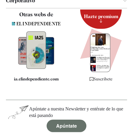
Corporativo
Contacto
Otras webs de
Hazte premium
Suscripción
Newsletter
Apps
Quiénes somos
Especificaciones
ia.elindependiente.com
Suscríbete
Apúntate a nuestra Newsletter y entérate de lo que
está pasando
Apúntate