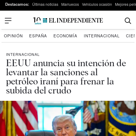
Destacamos:
Últimas noticias
Marruecos
Vehículos ocasión
Mejores pelí
OPINIÓN
ESPAÑA
ECONOMÍA
INTERNACIONAL
CIE
INTERNACIONAL
EEUU anuncia su intención de
levantar la sanciones al
petróleo iraní para frenar la
subida del crudo