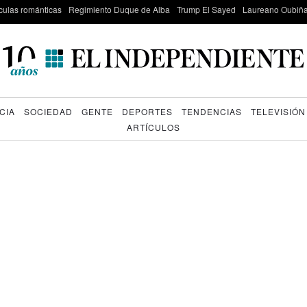
culas románticas
Regimiento Duque de Alba
Trump El Sayed
Laureano Oubiña
CIA
SOCIEDAD
GENTE
DEPORTES
TENDENCIAS
TELEVISIÓN
ARTÍCULOS