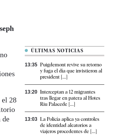
seph
ÚLTIMAS NOTICIAS
ano
Puigdemont revive su retorno
13:35
y fuga el día que invistieron al
iones
president [...]
Interceptan a 12 migrantes
13:20
tras llegar en patera al Hotes
 el 28
Riu Palacede [...]
itorio
n de
La Policía aplica ya controles
13:03
de identidad aleatorios a
viajeros procedentes de [...]