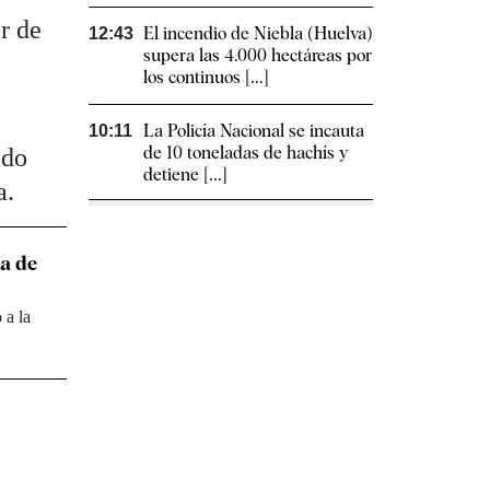
or de
El incendio de Niebla (Huelva)
12:43
supera las 4.000 hectáreas por
los continuos [...]
La Policía Nacional se incauta
10:11
de 10 toneladas de hachís y
ado
detiene [...]
a.
a de
 a la