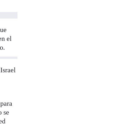
que
en el
o.
Israel
 para
o se
ed