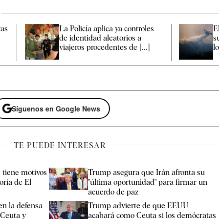
ras
La Policía aplica ya controles
E
u
de identidad aleatorios a
s
viajeros procedentes de [...]
l
Síguenos en Google News
TE PUEDE INTERESAR
 tiene motivos
Trump asegura que Irán afronta su
oria de El
"última oportunidad" para firmar un
acuerdo de paz
en la defensa
Trump advierte de que EEUU
 Ceuta y
acabará como Ceuta si los demócratas