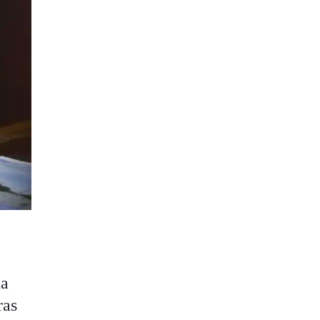
ha
tras