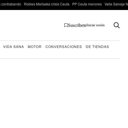
 contrabando
Robles Marlaska crisis Ceuta
PP Ceuta menores
Valle Salvaje N
Suscríbete
Iniciar sesión
VIDA SANA
MOTOR
CONVERSACIONES
DE TIENDAS