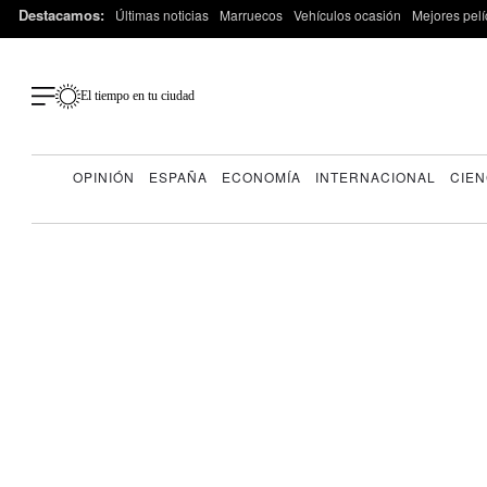
Destacamos:
Últimas noticias
Marruecos
Vehículos ocasión
Mejores pelí
El tiempo en tu ciudad
OPINIÓN
ESPAÑA
ECONOMÍA
INTERNACIONAL
CIEN