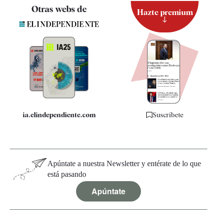
Contacto
Otras webs de
Hazte premium
Suscripción
Newsletter
Apps
Quiénes somos
Especificaciones
ia.elindependiente.com
Suscríbete
Apúntate a nuestra Newsletter y entérate de lo que
está pasando
Apúntate