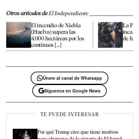
Otros artículos de
El Independiente
El incendio de Niebla
La Poli
(Huelva) supera las
incaut
4.000 hectáreas por los
de hach
continuos [...]
Únete al canal de Whatsapp
Síguenos en Google News
TE PUEDE INTERESAR
Por qué Trump cree que tiene motivos
para alegrarse de la victoria de El Sayed