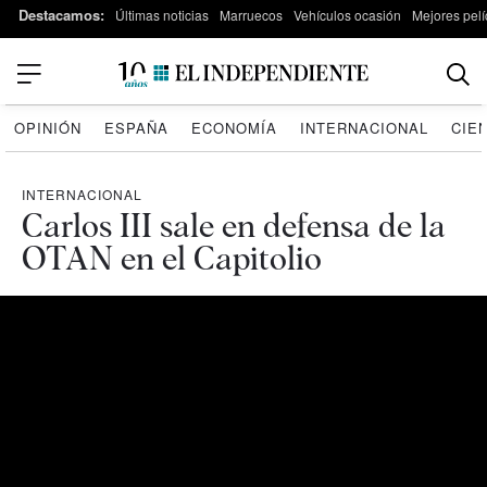
Destacamos:
Últimas noticias
Marruecos
Vehículos ocasión
Mejores pelí
OPINIÓN
ESPAÑA
ECONOMÍA
INTERNACIONAL
CIE
INTERNACIONAL
Carlos III sale en defensa de la
OTAN en el Capitolio