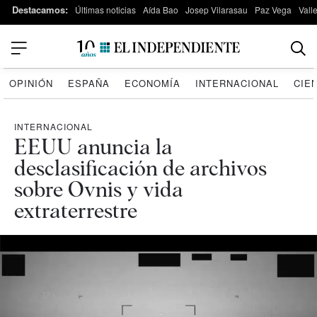
Destacamos:
Últimas noticias
Aída Bao
Josep Vilarasau
Paz Vega
Vall
OPINIÓN
ESPAÑA
ECONOMÍA
INTERNACIONAL
CIE
INTERNACIONAL
EEUU anuncia la
desclasificación de archivos
sobre Ovnis y vida
extraterrestre