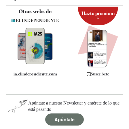
Contacto
Otras webs de
Hazte premium
Suscripción
Newsletter
Apps
Quiénes somos
Especificaciones
ia.elindependiente.com
Suscríbete
Apúntate a nuestra Newsletter y entérate de lo que
está pasando
Apúntate