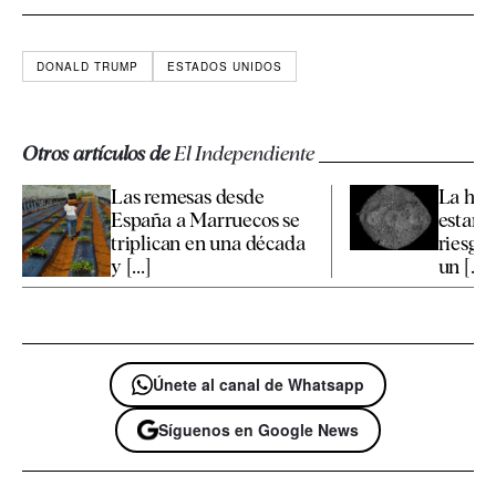
DONALD TRUMP
ESTADOS UNIDOS
Otros artículos de
El Independiente
Las remesas desde
La hu
España a Marruecos se
estar p
triplican en una década
riesgo
y [...]
un [...]
Únete al canal de Whatsapp
Síguenos en Google News