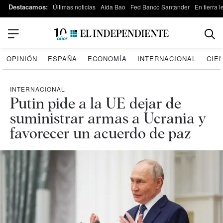
Destacamos:
Últimas noticias
Aída Bao
Fed Banco Santander
En tierra 
OPINIÓN
ESPAÑA
ECONOMÍA
INTERNACIONAL
CIE
INTERNACIONAL
Putin pide a la UE dejar de
suministrar armas a Ucrania y
favorecer un acuerdo de paz