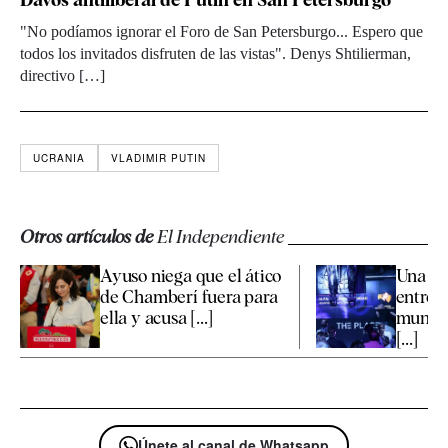
"No podíamos ignorar el Foro de San Petersburgo... Espero que
todos los invitados disfruten de las vistas". Denys Shtilierman,
directivo […]
UCRANIA
VLADIMIR PUTIN
Otros artículos de
El Independiente
Ayuso niega que el ático
Una Ed
de Chamberí fuera para
entre l
ella y acusa [...]
mundo 
[...]
Únete al canal de Whatsapp