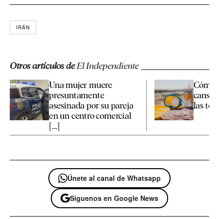
IRÁN
Otros artículos de
El Independiente
Una mujer muere
Cómo c
presuntamente
cansan
asesinada por su pareja
las te
en un centro comercial
[...]
Únete al canal de Whatsapp
Síguenos en Google News