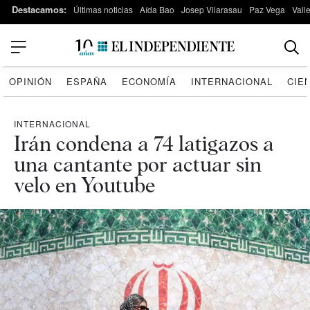
Destacamos:
Últimas noticias
Aída Bao
Josep Vilarasau
Paz Vega
Vall
OPINIÓN
ESPAÑA
ECONOMÍA
INTERNACIONAL
CIE
INTERNACIONAL
Irán condena a 74 latigazos a
una cantante por actuar sin
velo en Youtube