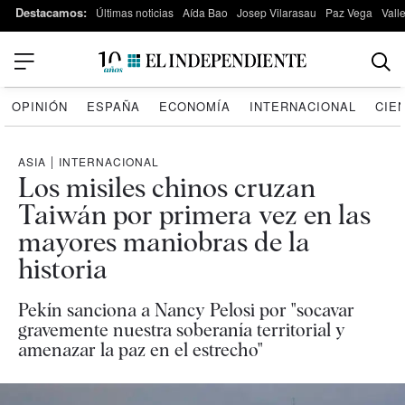
Destacamos:
Últimas noticias
Aída Bao
Josep Vilarasau
Paz Vega
Vall
OPINIÓN
ESPAÑA
ECONOMÍA
INTERNACIONAL
CIE
ASIA
|
INTERNACIONAL
Los misiles chinos cruzan
Taiwán por primera vez en las
mayores maniobras de la
historia
Pekín sanciona a Nancy Pelosi por "socavar
gravemente nuestra soberanía territorial y
amenazar la paz en el estrecho"