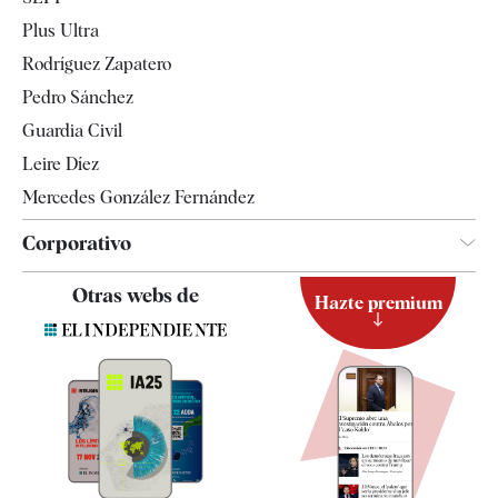
Internacional
Plus Ultra
Gente
Rodríguez Zapatero
Televisión
Pedro Sánchez
Tendencias
Guardia Civil
Leire Díez
Mercedes González Fernández
Corporativo
Contacto
Otras webs de
Hazte premium
Suscripción
Newsletter
Apps
Quiénes somos
Especificaciones