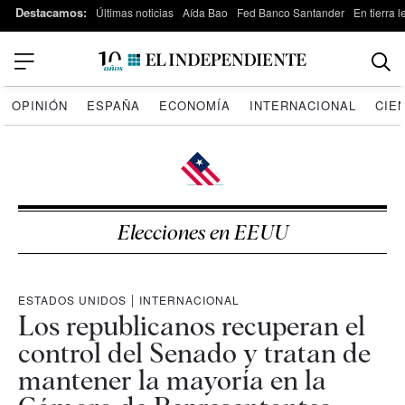
Destacamos:
Últimas noticias
Aída Bao
Fed Banco Santander
En tierra 
OPINIÓN
ESPAÑA
ECONOMÍA
INTERNACIONAL
CIE
Elecciones en EEUU
ESTADOS UNIDOS
|
INTERNACIONAL
Los republicanos recuperan el
control del Senado y tratan de
mantener la mayoría en la