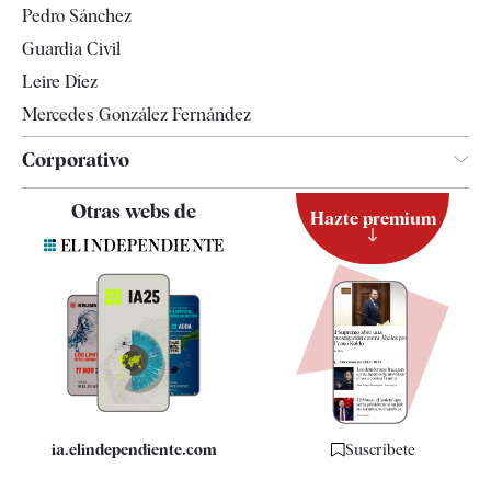
Pedro Sánchez
Tendencias
Guardia Civil
Leire Díez
Mercedes González Fernández
Corporativo
Contacto
Otras webs de
Hazte premium
Suscripción
Newsletter
Apps
Quiénes somos
Especificaciones
ia.elindependiente.com
Suscríbete