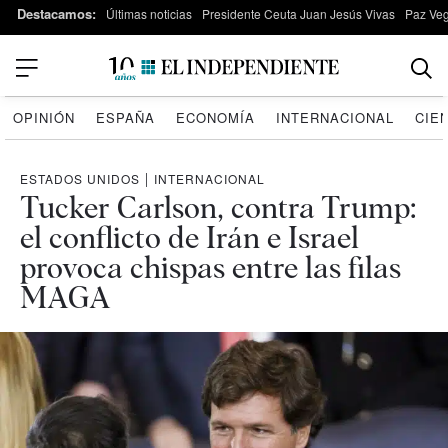
Destacamos:
Últimas noticias
Presidente Ceuta Juan Jesús Vivas
Paz Ve
OPINIÓN
ESPAÑA
ECONOMÍA
INTERNACIONAL
CIE
ESTADOS UNIDOS
|
INTERNACIONAL
Tucker Carlson, contra Trump:
el conflicto de Irán e Israel
provoca chispas entre las filas
MAGA