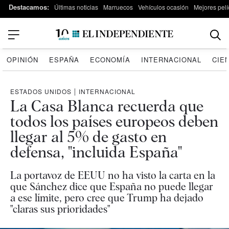
Destacamos:
Últimas noticias
Marruecos
Vehículos ocasión
Mejores pelí
OPINIÓN
ESPAÑA
ECONOMÍA
INTERNACIONAL
CIE
ESTADOS UNIDOS
|
INTERNACIONAL
La Casa Blanca recuerda que
todos los países europeos deben
llegar al 5% de gasto en
defensa, "incluida España"
La portavoz de EEUU no ha visto la carta en la
que Sánchez dice que España no puede llegar
a ese límite, pero cree que Trump ha dejado
"claras sus prioridades"