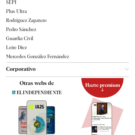
SEPI
Internacional
Plus Ultra
Gente
Rodríguez Zapatero
Televisión
Pedro Sánchez
Tendencias
Guardia Civil
Leire Díez
Mercedes González Fernández
Corporativo
Contacto
Otras webs de
Hazte premium
Suscripción
Newsletter
Apps
Quiénes somos
Especificaciones